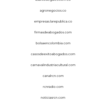
agronegocios.co
empresas.larepublica.co
firmasdeabogados.com
bolsaencolombia.com
casosdeexitoabogados.com
carnavalindustriacultural.com
canalrcn.com
rcnradio.com
noticiasrcn.com