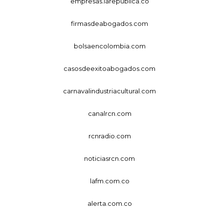
empresas.larepublica.co
firmasdeabogados.com
bolsaencolombia.com
casosdeexitoabogados.com
carnavalindustriacultural.com
canalrcn.com
rcnradio.com
noticiasrcn.com
lafm.com.co
alerta.com.co