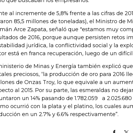
mo que buscaban los empresarios.
nte al incremente de 5,8% frente a las cifras de 20
raron 85,5 millones de toneladas), el Ministro de M
mán Arce Zapata, señaló que "estamos muy comp
ultados de 2016, porque aunque persisten retos i
tabilidad jurídica, la conflictividad social y la explo
tor está en franca recuperación, luego de un difícil
ministerio de Minas y Energía también explicó qu
ales preciosos, “la producción de oro para 2016 lle
lones de Onzas Troy, lo que equivale a un aument
pecto al 2015. Por su parte, las esmeraldas no dejar
untaron un 14% pasando de 1.782.059 a 2.025.680 q
mo ocurrió con la plata y el platino, los cuales a
ducción en un 2.7% y 6.6% respectivamente”.