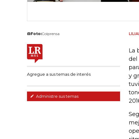
Foto:
Colprensa
LILI
La 
del
par
Agregue a sus temas de interés
y g
tuv
ton
Administre sus temas
201
Seg
mej
ope