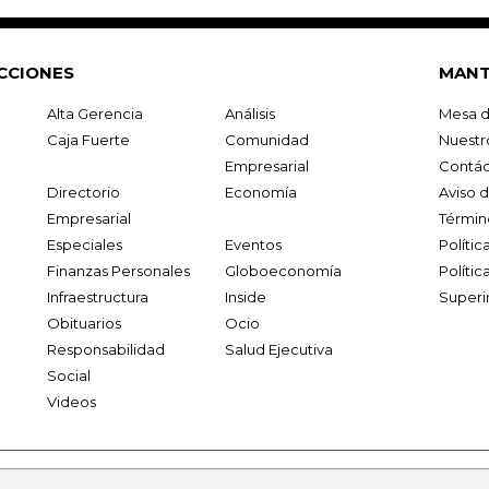
CCIONES
MANT
Alta Gerencia
Análisis
Mesa d
Caja Fuerte
Comunidad
Nuestr
Empresarial
Contác
Directorio
Economía
Aviso 
Empresarial
Términ
Especiales
Eventos
Políti
Finanzas Personales
Globoeconomía
Polític
Infraestructura
Inside
Superi
Obituarios
Ocio
Responsabilidad
Salud Ejecutiva
Social
Videos