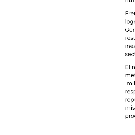
rit
Fre
log
Ger
res
ines
sec
El 
met
mil
res
rep
mis
pro