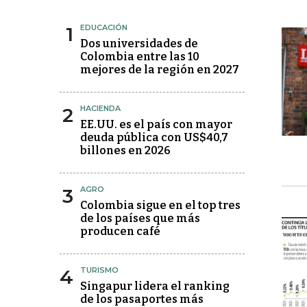
1
EDUCACIÓN
Dos universidades de
Colombia entre las 10
mejores de la región en 2027
2
HACIENDA
EE.UU. es el país con mayor
deuda pública con US$40,7
billones en 2026
3
AGRO
Colombia sigue en el top tres
de los países que más
producen café
4
TURISMO
Singapur lidera el ranking
de los pasaportes más