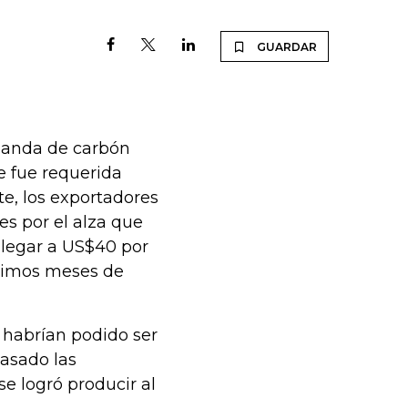
GUARDAR
emanda de carbón
e fue requerida
e, los exportadores
s por el alza que
llegar a US$40 por
ltimos meses de
 habrían podido ser
asado las
se logró producir al