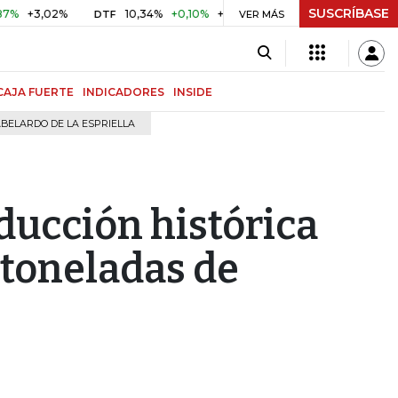
SUSCRÍBASE
3,02%
10,34%
+0,10%
+0,98%
$ 417,01
+$ 0,05
+0,0
DTF
VER MÁS
UVR
CAJA FUERTE
INDICADORES
INSIDE
BELARDO DE LA ESPRIELLA
ducción histórica
 toneladas de