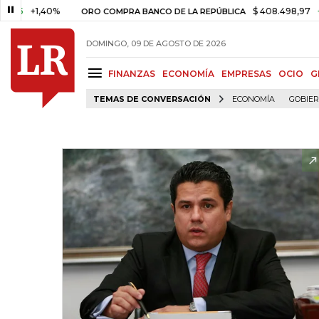
+1,40%
$ 408.498,97
+$ 8.75
ORO COMPRA BANCO DE LA REPÚBLICA
DOMINGO, 09 DE AGOSTO DE 2026
FINANZAS
ECONOMÍA
EMPRESAS
OCIO
G
TEMAS DE CONVERSACIÓN
ECONOMÍA
GOBIE