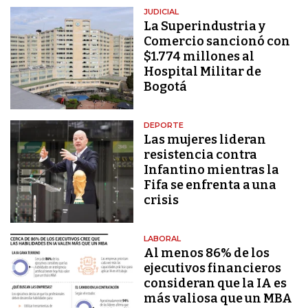
JUDICIAL
La Superindustria y
Comercio sancionó con
$1.774 millones al
Hospital Militar de
Bogotá
DEPORTE
Las mujeres lideran
resistencia contra
Infantino mientras la
Fifa se enfrenta a una
crisis
LABORAL
Al menos 86% de los
ejecutivos financieros
consideran que la IA es
más valiosa que un MBA