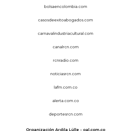
bolsaencolombia.com
casosdeexitoabogados.com
carnavalindustriacultural.com
canalrcn.com
rcnradio.com
noticiasrcn.com
lafm.com.co
alerta.com.co
deportesrcn.com
Organización Ardila Lülle - oal.com.co