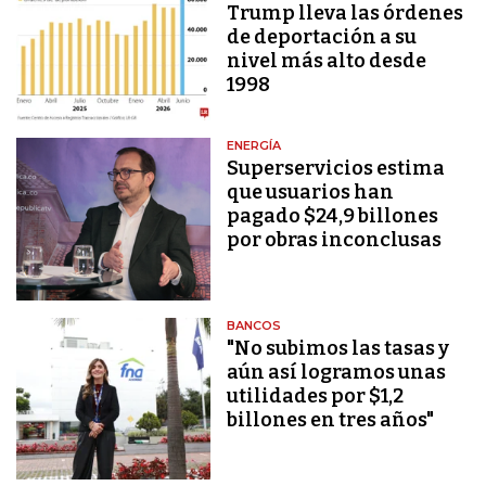
Trump lleva las órdenes
de deportación a su
nivel más alto desde
1998
ENERGÍA
Superservicios estima
que usuarios han
pagado $24,9 billones
por obras inconclusas
BANCOS
"No subimos las tasas y
aún así logramos unas
utilidades por $1,2
billones en tres años"