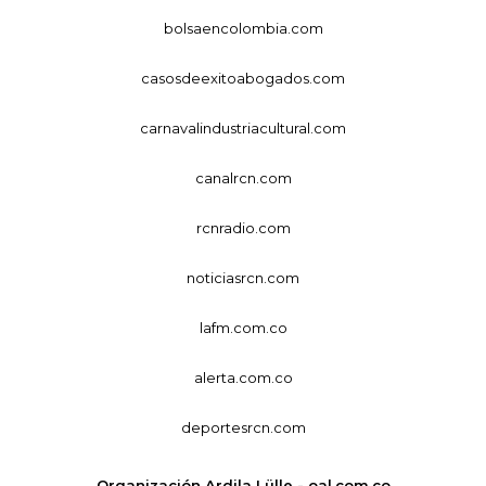
bolsaencolombia.com
casosdeexitoabogados.com
carnavalindustriacultural.com
canalrcn.com
rcnradio.com
noticiasrcn.com
lafm.com.co
alerta.com.co
deportesrcn.com
Organización Ardila Lülle - oal.com.co