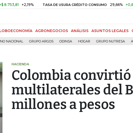
,81
+2,19%
29,66%
+0,87%
+3
TASA DE USURA CRÉDITO CONSUMO
LOBOECONOMÍA
AGRONEGOCIOS
ANÁLISIS
ASUNTOS LEGALES
RNO NACIONAL
GRUPO ARGOS
ODINSA
HOGAR
GRUPO NUTRESA
A
HACIENDA
Colombia convirtió 
multilaterales del 
millones a pesos