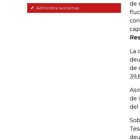
de 
Administre sus temas
flu
con
cap
Res
La 
deu
de 
39,
Asi
de 
del
Sob
Tes
deu