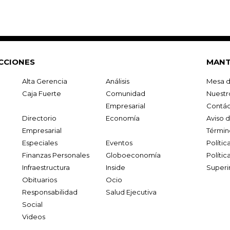
CCIONES
MANT
Alta Gerencia
Análisis
Mesa d
Caja Fuerte
Comunidad
Nuestr
Empresarial
Contác
Directorio
Economía
Aviso 
Empresarial
Términ
Especiales
Eventos
Políti
Finanzas Personales
Globoeconomía
Polític
Infraestructura
Inside
Superi
Obituarios
Ocio
Responsabilidad
Salud Ejecutiva
Social
Videos