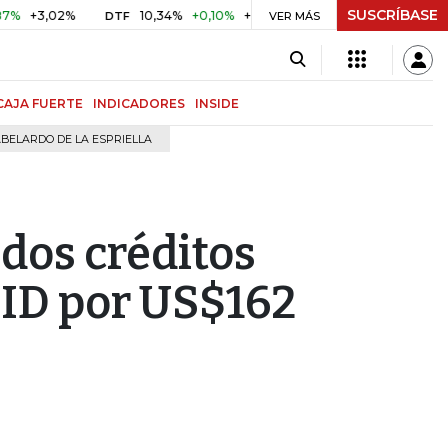
SUSCRÍBASE
,02%
10,34%
+0,10%
+0,98%
$ 416,96
+$ 0,05
+0,0
DTF
VER MÁS
UVR
CAJA FUERTE
INDICADORES
INSIDE
BELARDO DE LA ESPRIELLA
dos créditos
BID por US$162