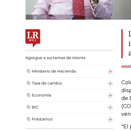
Agregue a sus temas de interés
MARÍ
Ministerio de Hacienda
Col
Tasa de cambio
dis
Economía
de 
(CO
BIC
ven
Préstamos
"El