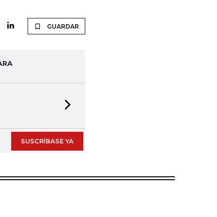
GUARDAR
ARA
Next slide
SUSCRÍBASE YA