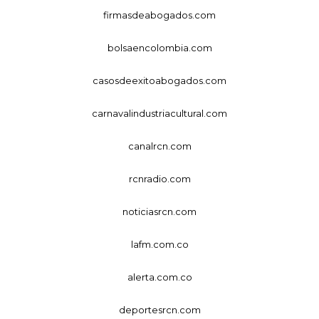
firmasdeabogados.com
bolsaencolombia.com
casosdeexitoabogados.com
carnavalindustriacultural.com
canalrcn.com
rcnradio.com
noticiasrcn.com
lafm.com.co
alerta.com.co
deportesrcn.com