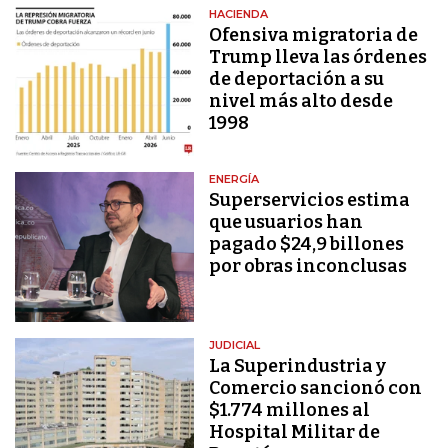
HACIENDA
Ofensiva migratoria de
Trump lleva las órdenes
de deportación a su
nivel más alto desde
1998
ENERGÍA
Superservicios estima
que usuarios han
pagado $24,9 billones
por obras inconclusas
JUDICIAL
La Superindustria y
Comercio sancionó con
$1.774 millones al
Hospital Militar de