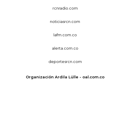
rcnradio.com
noticiasrcn.com
lafm.com.co
alerta.com.co
deportesrcn.com
Organización Ardila Lülle - oal.com.co