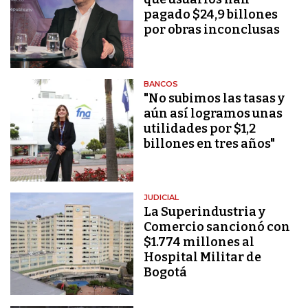
pagado $24,9 billones
por obras inconclusas
BANCOS
"No subimos las tasas y
aún así logramos unas
utilidades por $1,2
billones en tres años"
JUDICIAL
La Superindustria y
Comercio sancionó con
$1.774 millones al
Hospital Militar de
Bogotá