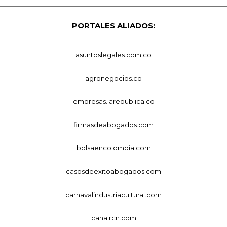
PORTALES ALIADOS:
asuntoslegales.com.co
agronegocios.co
empresas.larepublica.co
firmasdeabogados.com
bolsaencolombia.com
casosdeexitoabogados.com
carnavalindustriacultural.com
canalrcn.com