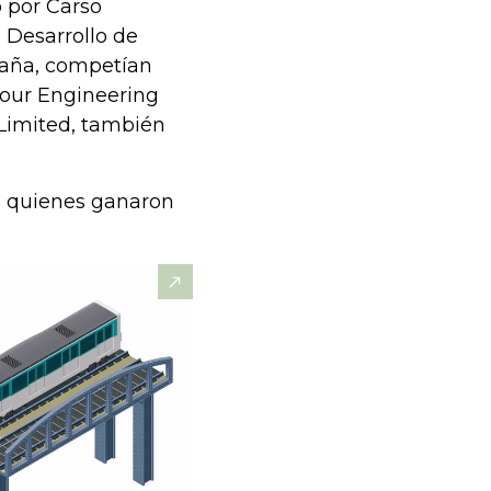
o por Carso
 Desarrollo de
paña, competían
bour Engineering
Limited, también
on quienes ganaron