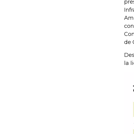
pre
Inf
Amé
con
Com
de 
Des
la l