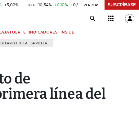
SUSCRÍBASE
%
10,34%
+0,10%
+0,98%
$ 417,01
+$ 0,05
+0,01%
DTF
UVR
VER MÁS
CAJA FUERTE
INDICADORES
INSIDE
BELARDO DE LA ESPRIELLA
to de
primera línea del