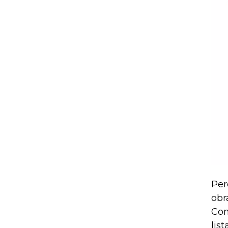
Per
obr
Com
lis