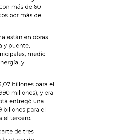
a con más de 60
ctos por más de
ma están en obras
a y puente,
unicipales, medio
nergía, y
07 billones para el
90 millones), y era
otá entregó una
 billones para el
 el tercero.
arte de tres