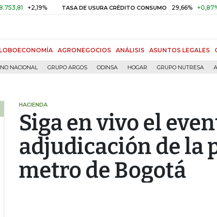
+2,19%
29,66%
+0,87%
+3,02
TASA DE USURA CRÉDITO CONSUMO
LOBOECONOMÍA
AGRONEGOCIOS
ANÁLISIS
ASUNTOS LEGALES
RNO NACIONAL
GRUPO ARGOS
ODINSA
HOGAR
GRUPO NUTRESA
A
HACIENDA
Siga en vivo el even
adjudicación de la 
metro de Bogotá