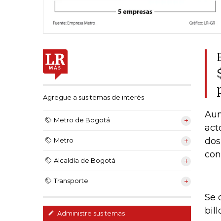
Agregue a sus temas de interés
Aun
Metro de Bogotá
act
dos
Metro
con
Alcaldía de Bogotá
Transporte
Se 
bil
Administre sus temas