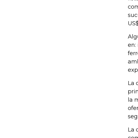
com
suc
US$
Alg
en:
fer
amb
exp
La 
pri
la 
ofe
seg
La 