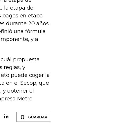
 la etapa de
e la etapa de
os pagos en etapa
es durante 20 años.
finió una fórmula
omponente, y a
 cuál propuesta
 reglas, y
neto puede coger la
á en el Secop, que
, y obtener el
mpresa Metro.
GUARDAR