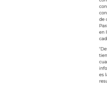
com
con
con
de 
Par
en 
cad
“De
tie
cua
inf
es 
res