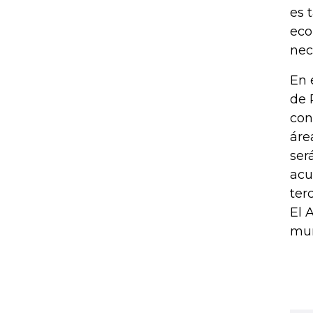
es 
eco
nec
En 
de 
con
áre
ser
acu
ter
El 
mun