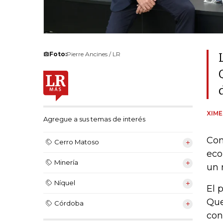
Foto:
Pierre Ancines / LR
XIM
Agregue a sus temas de interés
Con
Cerro Matoso
eco
Minería
un 
Níquel
El 
Que
Córdoba
con