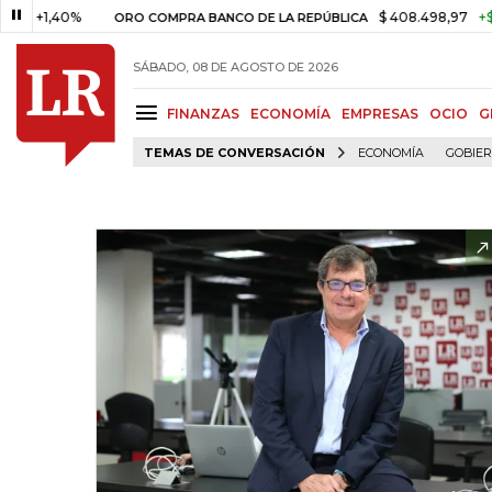
40%
$ 408.498,97
+$ 8.753,81
ORO COMPRA BANCO DE LA REPÚBLICA
SÁBADO, 08 DE AGOSTO DE 2026
FINANZAS
ECONOMÍA
EMPRESAS
OCIO
G
TEMAS DE CONVERSACIÓN
ECONOMÍA
GOBIE