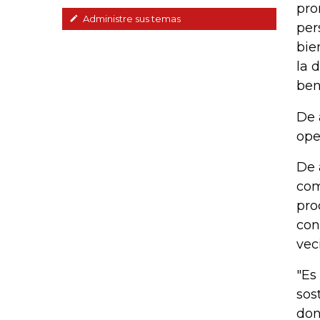
pro
Administre sus temas
per
bie
la 
ben
De 
ope
De 
com
pro
con
vec
"Es
sos
don