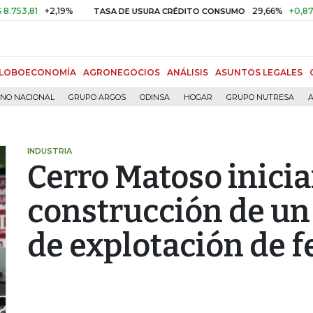
+2,19%
29,66%
+0,87%
+3,0
TASA DE USURA CRÉDITO CONSUMO
LOBOECONOMÍA
AGRONEGOCIOS
ANÁLISIS
ASUNTOS LEGALES
RNO NACIONAL
GRUPO ARGOS
ODINSA
HOGAR
GRUPO NUTRESA
A
INDUSTRIA
Cerro Matoso inicia
construcción de un
de explotación de f