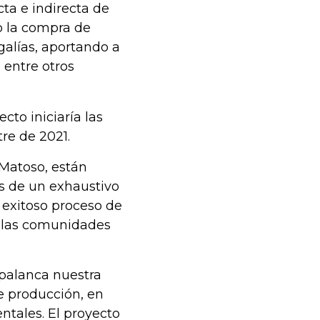
ta e indirecta de
o la compra de
galías, aportando a
 entre otros
to iniciaría las
re de 2021.
 Matoso, están
s de un exhaustivo
 exitoso proceso de
on las comunidades
apalanca nuestra
e producción, en
ntales. El proyecto