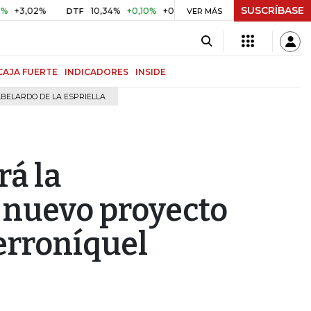
SUSCRÍBASE
2%
10,34%
+0,10%
+0,98%
$ 416,96
+$ 0,05
+0,01%
DTF
UVR
VER MÁS
CAJA FUERTE
INDICADORES
INSIDE
BELARDO DE LA ESPRIELLA
rá la
 nuevo proyecto
erroníquel