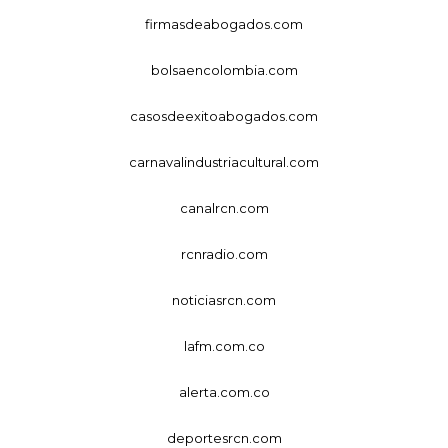
firmasdeabogados.com
bolsaencolombia.com
casosdeexitoabogados.com
carnavalindustriacultural.com
canalrcn.com
rcnradio.com
noticiasrcn.com
lafm.com.co
alerta.com.co
deportesrcn.com