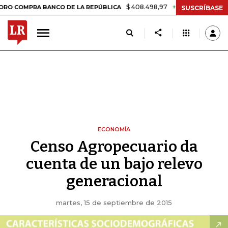
$ 408.498,97
+$ 8.753,81
+2,19%
RA BANCO DE LA REPÚBLICA
TAS
SUSCRÍBASE
ECONOMÍA
Censo Agropecuario da
cuenta de un bajo relevo
generacional
martes, 15 de septiembre de 2015