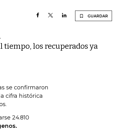
GUARDAR
n
 al tiempo, los recuperados ya
ras se confirmaron
a cifra histórica
os.
arse 24.810
genos.