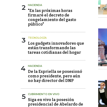
2
HACIENDA
"En las próximas horas
firmaré el decreto de
congelamiento del gasto
público"
3
TECNOLOGÍA
Los gadgets innovadores que
están transformando las
tareas cotidianas del hogar
4
HACIENDA
De la Espriella se posesionó
como presidente, pero aún
no hay director del DNP
5
CUBRIMIENTO EN VIVO
Siga en vivo la posesión
presidencial de Abelardo de