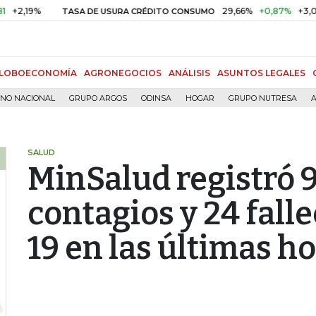
%
29,66%
+0,87%
+3,02%
TASA DE USURA CRÉDITO CONSUMO
LOBOECONOMÍA
AGRONEGOCIOS
ANÁLISIS
ASUNTOS LEGALES
RNO NACIONAL
GRUPO ARGOS
ODINSA
HOGAR
GRUPO NUTRESA
A
SALUD
MinSalud registró 
contagios y 24 fall
19 en las últimas h