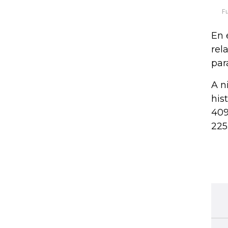
En 
rel
par
A n
his
409
225