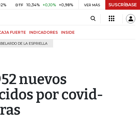
SUSCRÍBASE
10,34%
+0,10%
+0,98%
$ 416,91
+$ 0,05
+0,01%
DTF
UVR
VER MÁS
BI
CAJA FUERTE
INDICADORES
INSIDE
BELARDO DE LA ESPRIELLA
952 nuevos
ecidos por covid-
oras