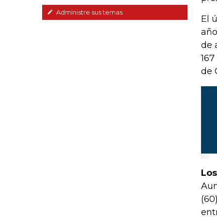
Administre sus temas
El 
año
de 
167
de 
Los
Aun
(60
ent