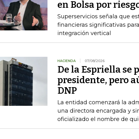
en Bolsa por riesg
Superservicios señala que e
financieras significativas p
integración vertical
HACIENDA
07/08/2026
De la Espriella se
presidente, pero a
DNP
La entidad comenzará la admi
una directora encargada y si
oficializado el nombre de qu