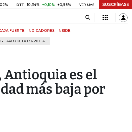
SUSCRÍBASE
10,34%
+0,10%
+0,98%
$ 416,91
+$ 0,05
+0,01%
DTF
UVR
VER MÁS
BI
CAJA FUERTE
INDICADORES
INSIDE
BELARDO DE LA ESPRIELLA
 Antioquia es el
idad más baja por