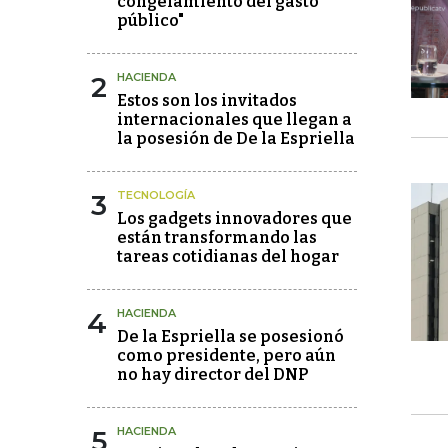
congelamiento del gasto
público"
2
HACIENDA
Estos son los invitados
internacionales que llegan a
la posesión de De la Espriella
3
TECNOLOGÍA
Los gadgets innovadores que
están transformando las
tareas cotidianas del hogar
4
HACIENDA
De la Espriella se posesionó
como presidente, pero aún
no hay director del DNP
5
HACIENDA