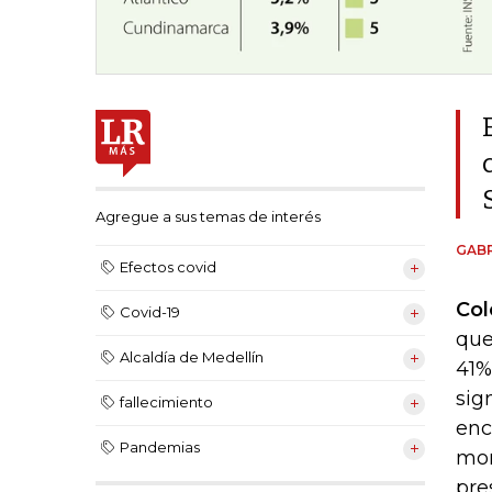
Agregue a sus temas de interés
GABR
Efectos covid
Col
Covid-19
que
Alcaldía de Medellín
41%
sig
fallecimiento
enc
Pandemias
mor
pre