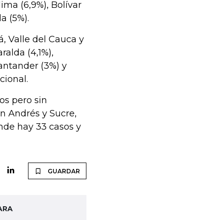
ima (6,9%), Bolívar
a (5%).
, Valle del Cauca y
alda (4,1%),
antander (3%) y
cional.
os pero sin
an Andrés y Sucre,
nde hay 33 casos y
GUARDAR
ARA