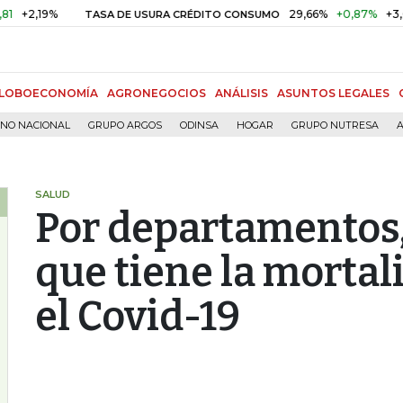
9%
29,66%
+0,87%
+3,02%
TASA DE USURA CRÉDITO CONSUMO
LOBOECONOMÍA
AGRONEGOCIOS
ANÁLISIS
ASUNTOS LEGALES
RNO NACIONAL
GRUPO ARGOS
ODINSA
HOGAR
GRUPO NUTRESA
A
SALUD
Por departamentos,
que tiene la mortal
el Covid-19