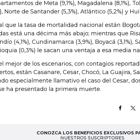
artamentos de Meta (9,1%), Magadalena (8,1%), Tol
), Norte de Santander (5,3%), Atlántico (5,2%) y Huil
al que la tasa de mortalidad nacional están Bogotá
das está una décima más abajo; mientras que Risar
ndío (4,1%), Cundinamarca (3,9%), Boyacá (3,1%), S
ioquia (0,3%) le sacan una ventaja a esa media na
el mejor de los escenarios, con contagios reportad
rtos, están Casanare, Cesar, Chocó, La Guajira, S
ndo especialmente llamativo el caso del Cesar, do
se ha presentado la primera muerte.
CONOZCA LOS BENEFICIOS EXCLUSIVOS P
NUESTROS SUSCRIPTORES