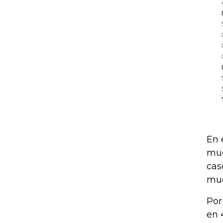
En 
mue
cas
mue
Por
en 