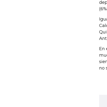
dep
(6%
Igu
Cal
Qui
Ant
En 
mue
sie
no 