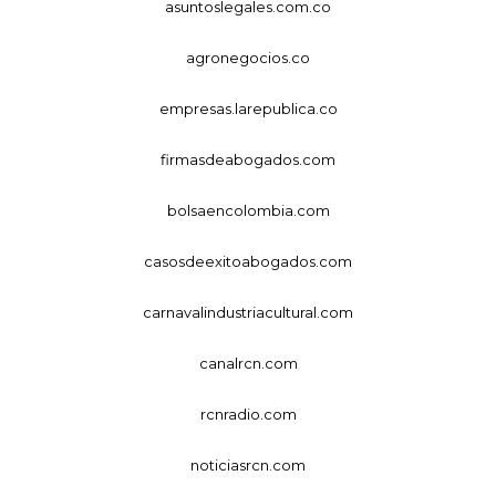
asuntoslegales.com.co
agronegocios.co
empresas.larepublica.co
firmasdeabogados.com
bolsaencolombia.com
casosdeexitoabogados.com
carnavalindustriacultural.com
canalrcn.com
rcnradio.com
noticiasrcn.com