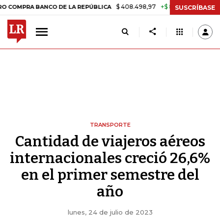
$ 408.498,97
+$ 8.753,81
+2,19%
RA BANCO DE LA REPÚBLICA
TA
SUSCRÍBASE
TRANSPORTE
Cantidad de viajeros aéreos
internacionales creció 26,6%
en el primer semestre del
año
lunes, 24 de julio de 2023