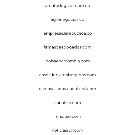
asuntoslegales.com.co
agronegocios.co
empresas.larepublica.co
firmasdeabogados.com
bolsaencolombia.com
casosdeexitoabogados.com
carnavalindustriacultural.com
canalrcn.com
rcnradio.com
noticiasrcn.com