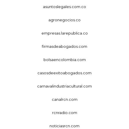
asuntoslegales.com.co
agronegocios.co
empresas.larepublica.co
firmasdeabogados.com
bolsaencolombia.com
casosdeexitoabogados.com
carnavalindustriacultural.com
canalrcn.com
rcnradio.com
noticiasrcn.com