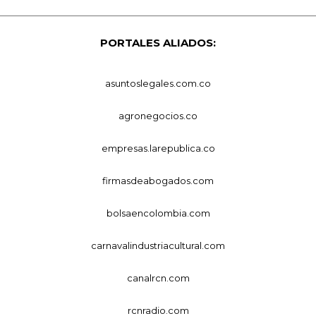
PORTALES ALIADOS:
asuntoslegales.com.co
agronegocios.co
empresas.larepublica.co
firmasdeabogados.com
bolsaencolombia.com
carnavalindustriacultural.com
canalrcn.com
rcnradio.com