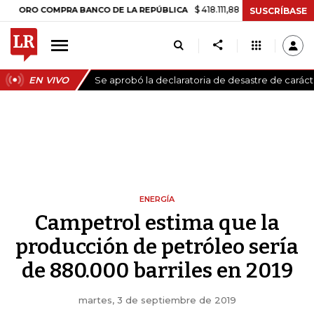
$ 418.111,88
+$ 9.612,91
+2,35%
 COMPRA BANCO DE LA REPÚBLICA
SUSCRÍBASE
EN VIVO
Se aprobó la declaratoria de desastre de carác
ENERGÍA
Campetrol estima que la
producción de petróleo sería
de 880.000 barriles en 2019
martes, 3 de septiembre de 2019