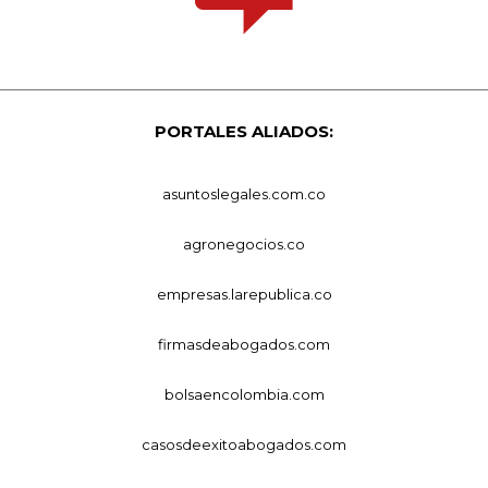
PORTALES ALIADOS:
asuntoslegales.com.co
agronegocios.co
empresas.larepublica.co
firmasdeabogados.com
bolsaencolombia.com
casosdeexitoabogados.com