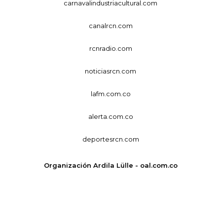
carnavalindustriacultural.com
canalrcn.com
rcnradio.com
noticiasrcn.com
lafm.com.co
alerta.com.co
deportesrcn.com
Organización Ardila Lülle - oal.com.co