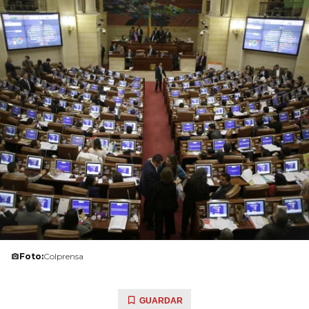
Foto:
Colprensa
GUARDAR