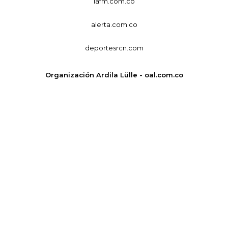
lafm.com.co
alerta.com.co
deportesrcn.com
Organización Ardila Lülle - oal.com.co