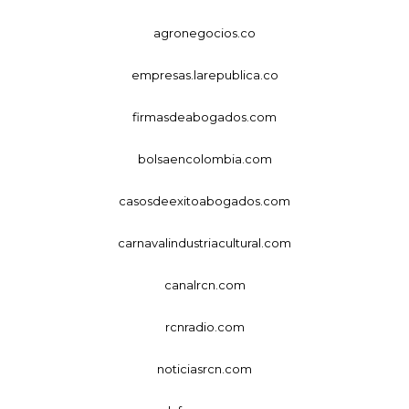
agronegocios.co
empresas.larepublica.co
firmasdeabogados.com
bolsaencolombia.com
casosdeexitoabogados.com
carnavalindustriacultural.com
canalrcn.com
rcnradio.com
noticiasrcn.com