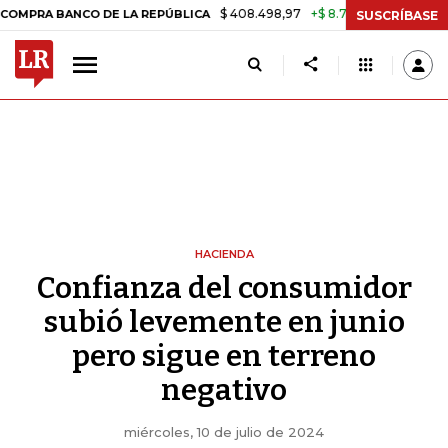
$ 408.498,97
+$ 8.753,81
+2,19%
BANCO DE LA REPÚBLICA
TASA D
SUSCRÍBASE
HACIENDA
Confianza del consumidor
subió levemente en junio
pero sigue en terreno
negativo
miércoles, 10 de julio de 2024