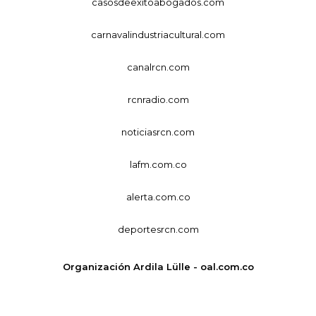
casosdeexitoabogados.com
carnavalindustriacultural.com
canalrcn.com
rcnradio.com
noticiasrcn.com
lafm.com.co
alerta.com.co
deportesrcn.com
Organización Ardila Lülle - oal.com.co