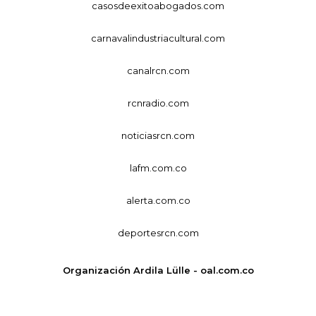
casosdeexitoabogados.com
carnavalindustriacultural.com
canalrcn.com
rcnradio.com
noticiasrcn.com
lafm.com.co
alerta.com.co
deportesrcn.com
Organización Ardila Lülle - oal.com.co