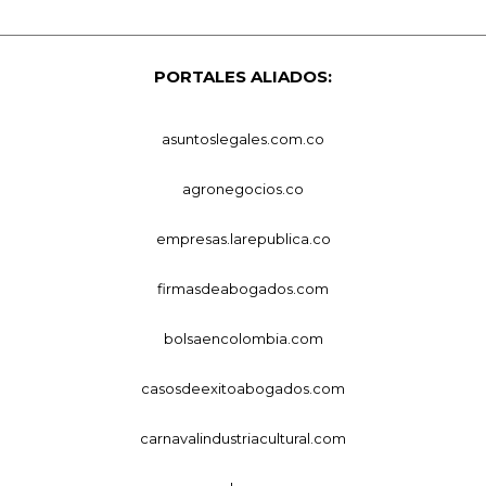
PORTALES ALIADOS:
asuntoslegales.com.co
agronegocios.co
empresas.larepublica.co
firmasdeabogados.com
bolsaencolombia.com
casosdeexitoabogados.com
carnavalindustriacultural.com