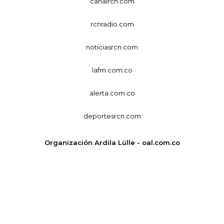
canalrcn.com
rcnradio.com
noticiasrcn.com
lafm.com.co
alerta.com.co
deportesrcn.com
Organización Ardila Lülle - oal.com.co