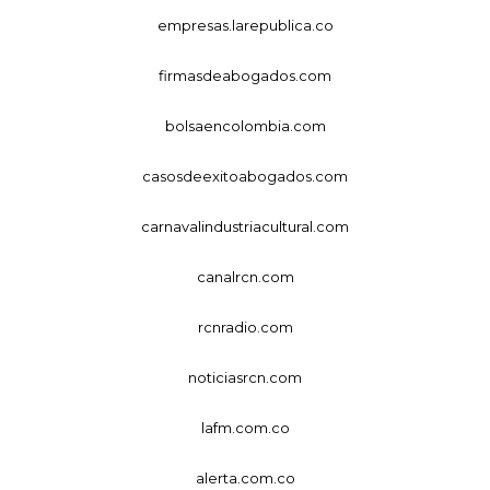
empresas.larepublica.co
firmasdeabogados.com
bolsaencolombia.com
casosdeexitoabogados.com
carnavalindustriacultural.com
canalrcn.com
rcnradio.com
noticiasrcn.com
lafm.com.co
alerta.com.co