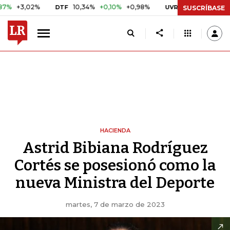
,02%
10,34%
+0,10%
+0,98%
$ 416,91
+$ 0,05
+0,0
DTF
UVR
SUSCRÍBASE
HACIENDA
Astrid Bibiana Rodríguez
Cortés se posesionó como la
nueva Ministra del Deporte
martes, 7 de marzo de 2023