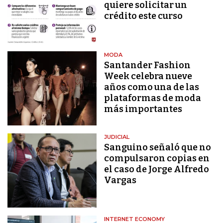
quiere solicitar un
crédito este curso
MODA
Santander Fashion
Week celebra nueve
años como una de las
plataformas de moda
más importantes
JUDICIAL
Sanguino señaló que no
compulsaron copias en
el caso de Jorge Alfredo
Vargas
INTERNET ECONOMY