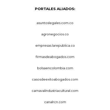
PORTALES ALIADOS:
asuntoslegales.com.co
agronegocios.co
empresas.larepublica.co
firmasdeabogados.com
bolsaencolombia.com
casosdeexitoabogados.com
carnavalindustriacultural.com
canalrcn.com