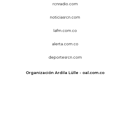
rcnradio.com
noticiasrcn.com
lafm.com.co
alerta.com.co
deportesrcn.com
Organización Ardila Lülle - oal.com.co