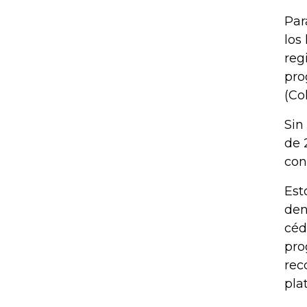
Par
los
reg
pro
(Co
Sin
de 
con
Est
den
céd
pro
rec
pla