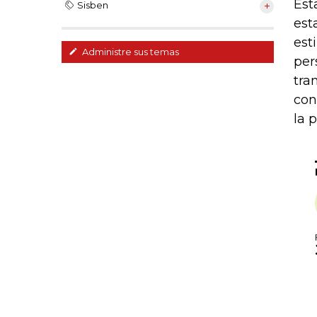
Est
Sisben
est
est
Administre sus temas
per
tra
con
la 