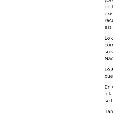
de 
exi
rec
est
Lo 
com
su 
Nac
Lo 
cue
En 
a l
se 
Tam