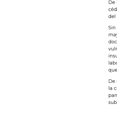
De 
céd
del
Sin
may
doc
vul
ins
lab
que
De 
la 
pan
sub