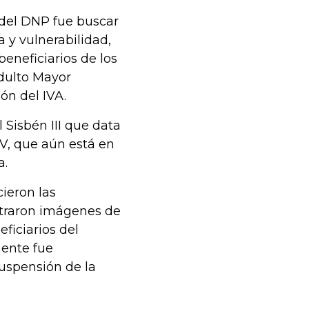
o del DNP fue buscar
 y vulnerabilidad,
beneficiarios de los
Adulto Mayor
ón del IVA.
 Sisbén III que data
IV, que aún está en
a.
ieron las
straron imágenes de
ficiarios del
mente fue
suspensión de la