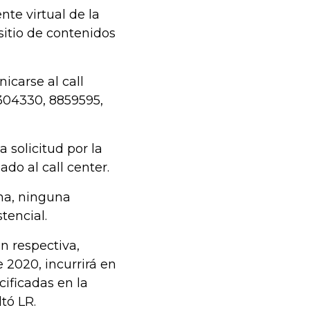
ente virtual de la
sitio de contenidos
icarse al call
3304330, 8859595,
 solicitud por la
ado al call center.
cha, ninguna
tencial.
n respectiva,
e 2020, incurrirá en
ificadas en la
tó LR.