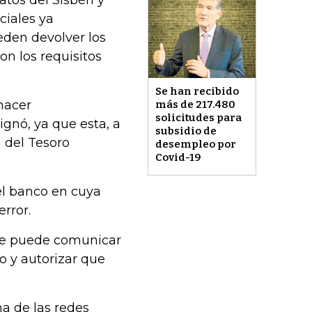
ciales ya
eden devolver los
on los requisitos
Se han recibido
hacer
más de 217.480
solicitudes para
gnó, ya que esta, a
subsidio de
a del Tesoro
desempleo por
Covid-19
el banco en cuya
rror.
 se puede comunicar
o y autorizar que
a de las redes