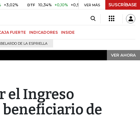
SUSCRÍBASE
VER AHORA
%
10,34%
+0,10%
+0,98%
$ 416,91
+$ 0,05
+0,01%
DTF
UVR
VER MÁS
CAJA FUERTE
INDICADORES
INSIDE
BELARDO DE LA ESPRIELLA
VER AHORA
r el Ingreso
s beneficiario de