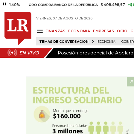
Posesión presidencial de Abelardo
EN VIVO
40%
$ 408.498,97
+$ 8.753,81
ORO COMPRA BANCO DE LA REPÚBLICA
VIERNES, 07 DE AGOSTO DE 2026
FINANZAS
ECONOMÍA
EMPRESAS
OCIO
G
TEMAS DE CONVERSACIÓN
ECONOMÍA
GOBIE
Posesión presidencial de Abelardo
EN VIVO