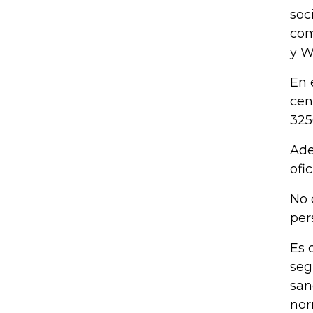
soc
com
y W
En 
cen
325
Ade
ofi
No 
per
Es 
seg
san
nor