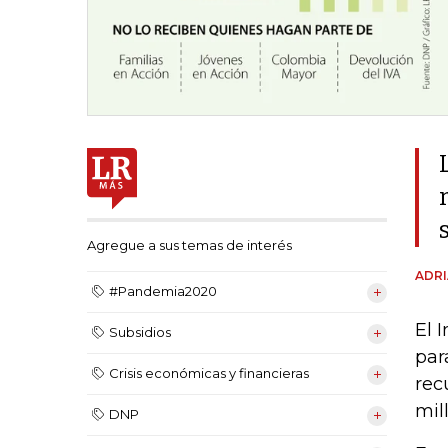
Agregue a sus temas de interés
ADRI
#Pandemia2020
El 
Subsidios
par
Crisis económicas y financieras
rec
mil
DNP