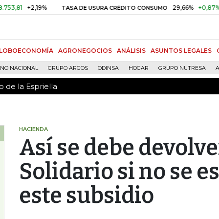
 de la Espriella
+2,19%
29,66%
+0,87%
+3,02
TASA DE USURA CRÉDITO CONSUMO
LOBOECONOMÍA
AGRONEGOCIOS
ANÁLISIS
ASUNTOS LEGALES
RNO NACIONAL
GRUPO ARGOS
ODINSA
HOGAR
GRUPO NUTRESA
A
 de la Espriella
HACIENDA
Así se debe devolve
Solidario si no se e
este subsidio