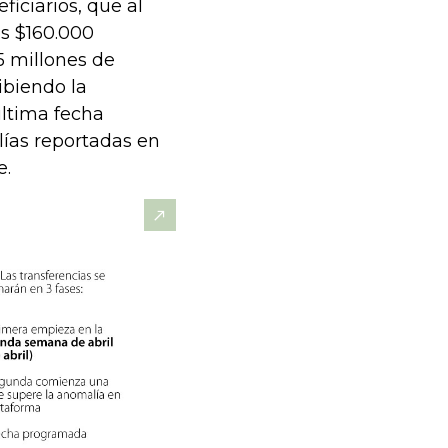
iciarios, que al
os $160.000
,5 millones de
ibiendo la
última fecha
ías reportadas en
e.