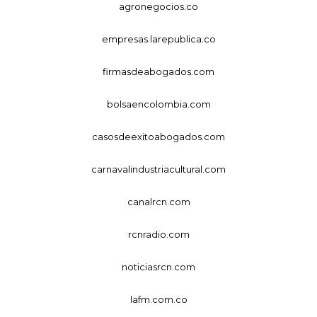
agronegocios.co
empresas.larepublica.co
firmasdeabogados.com
bolsaencolombia.com
casosdeexitoabogados.com
carnavalindustriacultural.com
canalrcn.com
rcnradio.com
noticiasrcn.com
lafm.com.co