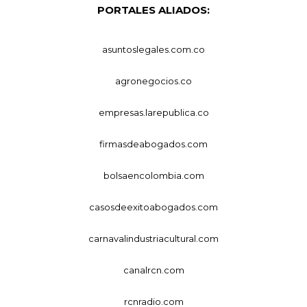
PORTALES ALIADOS:
asuntoslegales.com.co
agronegocios.co
empresas.larepublica.co
firmasdeabogados.com
bolsaencolombia.com
casosdeexitoabogados.com
carnavalindustriacultural.com
canalrcn.com
rcnradio.com