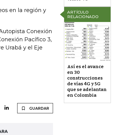
os en la región y
ARTÍCULO
RELACIONADO
 Autopista Conexión
Conexión Pacífico 3,
e Urabá y el Eje
Así es el avance
en 30
construcciones
de vías 4G y 5G
que se adelantan
en Colombia
GUARDAR
ARA