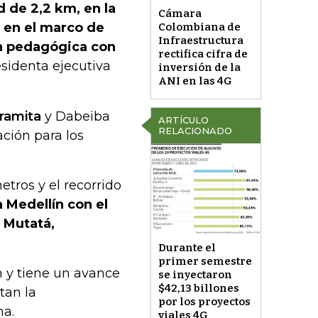
 de 2,2 km, en la
Cámara
a en el marco de
Colombiana de
Infraestructura
ón pedagógica con
rectifica cifra de
esidenta ejecutiva
inversión de la
ANI en las 4G
ramita
y Dabeiba
ARTÍCULO
RELACIONADO
ción para los
tros y el recorrido
 Medellín con el
 Mutatá,
Durante el
primer semestre
 y tiene un avance
se inyectaron
$42,13 billones
tan la
por los proyectos
na.
viales 4G