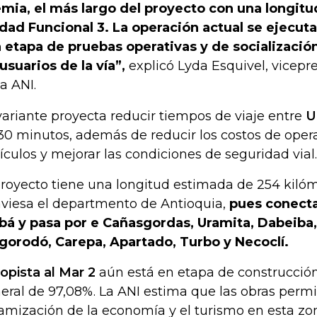
mia, el más largo del proyecto con una longitud
dad Funcional 3. La operación actual se ejecut
 etapa de pruebas operativas y de socializaci
 usuarios de la vía”,
explicó Lyda Esquivel, vicepr
la ANI.
variante proyecta reducir tiempos de viaje entre
U
30 minutos, además de reducir los costos de opera
ículos y mejorar las condiciones de seguridad vial.
proyecto tiene una longitud estimada de 254 kilóme
aviesa el departmento de Antioquia,
pues conecta
bá y pasa por e Cañasgordas, Uramita, Dabeiba,
gorodó, Carepa, Apartado, Turbo y Necoclí.
opista al Mar 2
aún está en etapa de construcción
eral de 97,08%. La ANI estima que las obras permi
amización de la economía y el turismo en esta zo