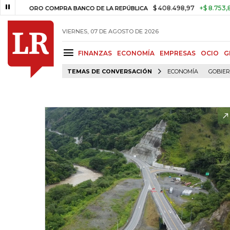
$ 408.498,97
+$ 8.753,81
+2,19
ORO COMPRA BANCO DE LA REPÚBLICA
VIERNES, 07 DE AGOSTO DE 2026
FINANZAS
ECONOMÍA
EMPRESAS
OCIO
G
TEMAS DE CONVERSACIÓN
ECONOMÍA
GOBIE