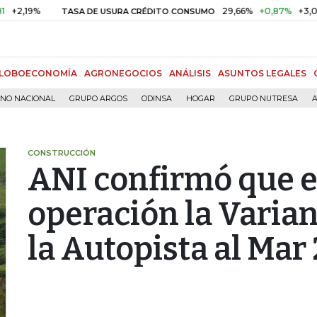
%
29,66%
+0,87%
+3,02%
TASA DE USURA CRÉDITO CONSUMO
LOBOECONOMÍA
AGRONEGOCIOS
ANÁLISIS
ASUNTOS LEGALES
RNO NACIONAL
GRUPO ARGOS
ODINSA
HOGAR
GRUPO NUTRESA
A
CONSTRUCCIÓN
ANI confirmó que e
operación la Varian
la Autopista al Mar 