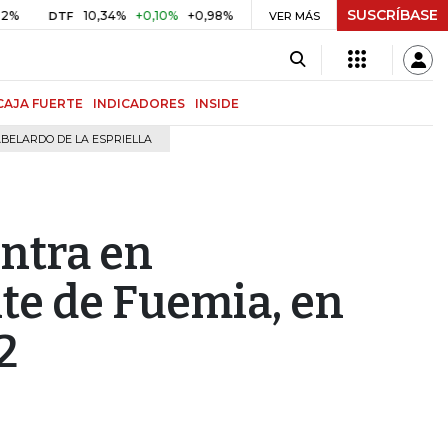
SUSCRÍBASE
10,34%
+0,10%
+0,98%
$ 416,91
+$ 0,05
+0,01%
DTF
UVR
VER MÁS
BIT
CAJA FUERTE
INDICADORES
INSIDE
BELARDO DE LA ESPRIELLA
ntra en
te de Fuemia, en
2