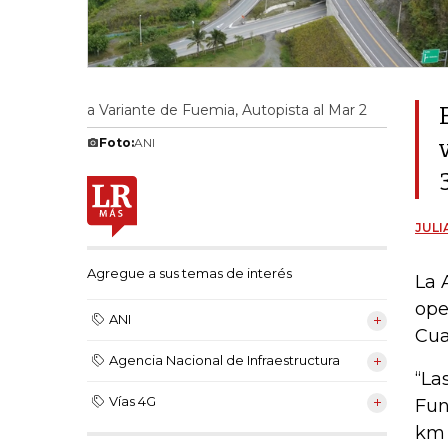
a Variante de Fuemia, Autopista al Mar 2
Foto:
ANI
JULI
Agregue a sus temas de interés
La 
ope
ANI
Cua
Agencia Nacional de Infraestructura
“La
Vías 4G
Fun
km 