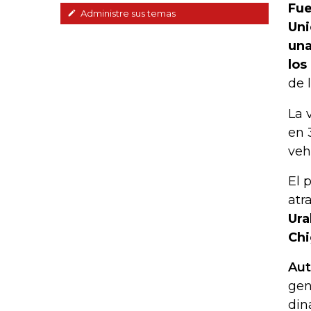
Fue
Administre sus temas
Uni
una
los
de 
La 
en 
veh
El 
atr
Ura
Chi
Aut
gen
din