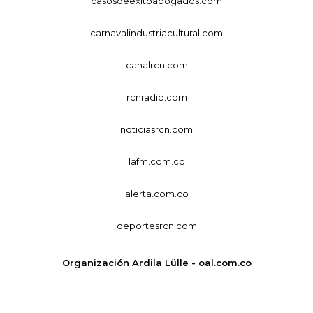
casosdeexitoabogados.com
carnavalindustriacultural.com
canalrcn.com
rcnradio.com
noticiasrcn.com
lafm.com.co
alerta.com.co
deportesrcn.com
Organización Ardila Lülle - oal.com.co