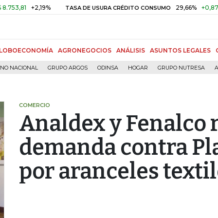
1
+2,19%
29,66%
+0,87%
+3,
TASA DE USURA CRÉDITO CONSUMO
LOBOECONOMÍA
AGRONEGOCIOS
ANÁLISIS
ASUNTOS LEGALES
RNO NACIONAL
GRUPO ARGOS
ODINSA
HOGAR
GRUPO NUTRESA
A
COMERCIO
Analdex y Fenalco 
demanda contra Pla
por aranceles texti