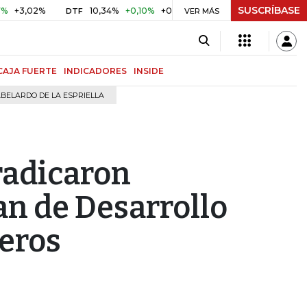
SUSCRÍBASE
02%
10,34%
+0,10%
+0,98%
$ 416,91
+$ 0,05
+0,01%
DTF
UVR
VER MÁS
CAJA FUERTE
INDICADORES
INSIDE
BELARDO DE LA ESPRIELLA
radicaron
n de Desarrollo
leros