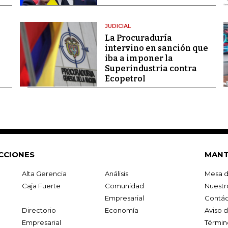
JUDICIAL
La Procuraduría
intervino en sanción que
iba a imponer la
Superindustria contra
Ecopetrol
CCIONES
MANT
Alta Gerencia
Análisis
Mesa d
Caja Fuerte
Comunidad
Nuestr
Empresarial
Contác
Directorio
Economía
Aviso 
Empresarial
Términ