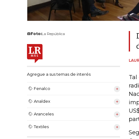
Foto:
La República
LAUR
Agregue a sus temas de interés
Tal
rad
Fenalco
Nac
Analdex
imp
US$
Aranceles
par
Textiles
Seg