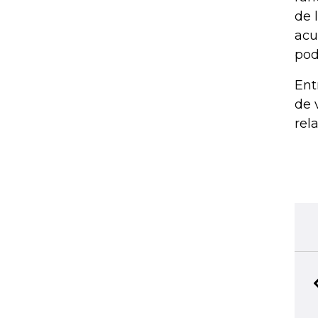
de 
acu
pod
Ent
de 
rel