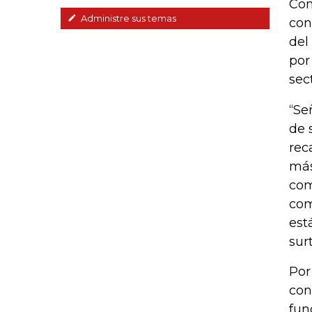
Com
Administre sus temas
con
del
por
sec
“Se
de 
rec
más
com
com
est
surt
Por
con
fun