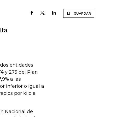
GUARDAR
lta
 dos entidades
4 y 275 del Plan
,9% a las
r inferior o igual a
cios por kilo a
ón Nacional de