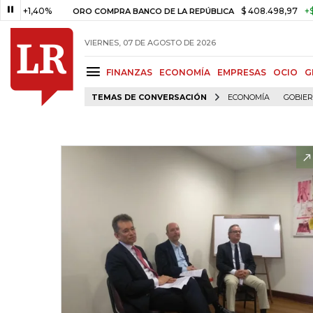
,40%
$ 408.498,97
+$ 8.753,8
ORO COMPRA BANCO DE LA REPÚBLICA
VIERNES, 07 DE AGOSTO DE 2026
FINANZAS
ECONOMÍA
EMPRESAS
OCIO
G
TEMAS DE CONVERSACIÓN
ECONOMÍA
GOBIE