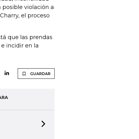
a posible violación a
Charry, el proceso
stá que las prendas
e incidir en la
GUARDAR
ARA
Next slide