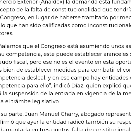
ercio Exterior (Analdex) la demanda está funda
cepto de la falta de constitucionalidad que tendr
 Congreso, en lugar de haberse tramitado por medi
 lo que han sido calificadas como inconstitucional
tores.
ñalamos que el Congreso está asumiendo unos as
su competencia, este puede establecer aranceles si
audo fiscal, pero ese no es el evento en esta oport
 bien de establecer medidas para combatir el co
petencia desleal, y en ese campo hay entidades 
petencia para ello”, indicó Díaz, quien explicó que
á la suspensión de la entrada en vigencia de la m
a el trámite legislativo.
 su parte, Juan Manuel Charry, abogado represent
firmó que ayer la entidad radicó también su res
damentada en tres puntos: falta de constituciona