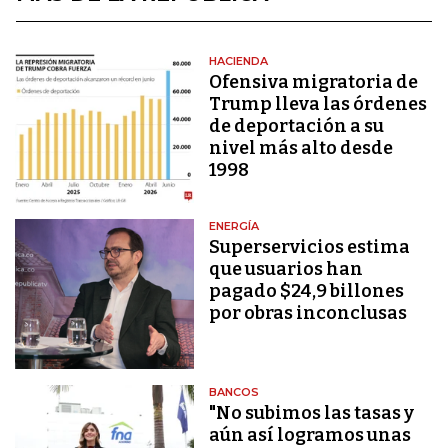
HACIENDA
Ofensiva migratoria de
Trump lleva las órdenes
de deportación a su
nivel más alto desde
1998
ENERGÍA
Superservicios estima
que usuarios han
pagado $24,9 billones
por obras inconclusas
BANCOS
"No subimos las tasas y
aún así logramos unas