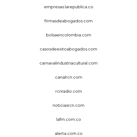
empresas.larepublica.co
firmasdeabogados.com
bolsaencolombia.com
casosdeexitoabogados.com
carnavalindustriacultural.com
canalrcn.com
rcnradio.com
noticiasrcn.com
lafm.com.co
alerta.com.co