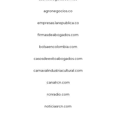
agronegocios.co
empresas.larepublica.co
firmasdeabogados.com
bolsaencolombia.com
casosdeexitoabogados.com
carnavalindustriacultural.com
canalrcn.com
rcnradio.com
noticiasrcn.com