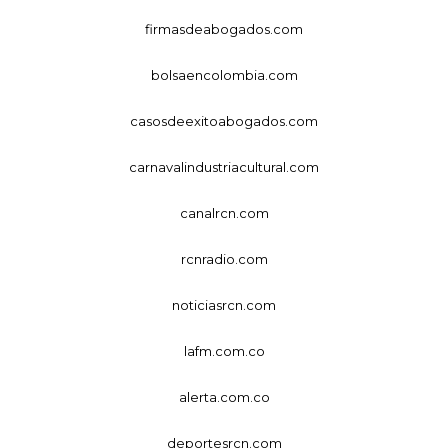
firmasdeabogados.com
bolsaencolombia.com
casosdeexitoabogados.com
carnavalindustriacultural.com
canalrcn.com
rcnradio.com
noticiasrcn.com
lafm.com.co
alerta.com.co
deportesrcn.com