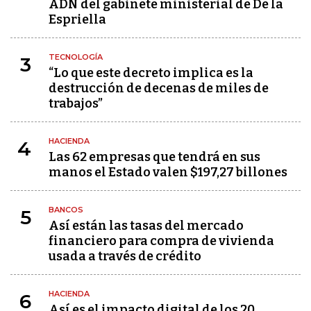
ADN del gabinete ministerial de De la
Espriella
TECNOLOGÍA
3
“Lo que este decreto implica es la
destrucción de decenas de miles de
trabajos”
HACIENDA
4
Las 62 empresas que tendrá en sus
manos el Estado valen $197,27 billones
BANCOS
5
Así están las tasas del mercado
financiero para compra de vivienda
usada a través de crédito
HACIENDA
6
Así es el impacto digital de los 20