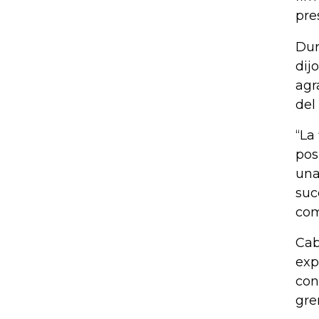
pre
Dur
dij
agr
del
“La
pos
una
suc
com
Cab
exp
con
gre