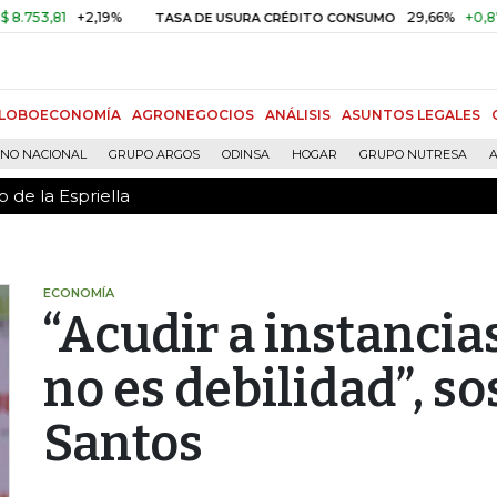
 de la Espriella
,81
+2,19%
29,66%
+0,87%
+3
TASA DE USURA CRÉDITO CONSUMO
LOBOECONOMÍA
AGRONEGOCIOS
ANÁLISIS
ASUNTOS LEGALES
RNO NACIONAL
GRUPO ARGOS
ODINSA
HOGAR
GRUPO NUTRESA
A
 de la Espriella
ECONOMÍA
“Acudir a instancia
no es debilidad”, s
Santos