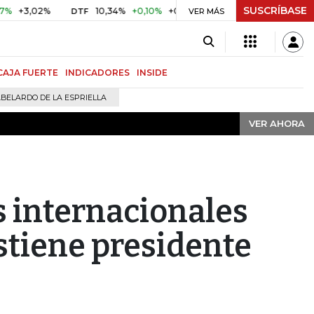
SUSCRÍBASE
VER AHORA
,02%
10,34%
+0,10%
+0,98%
$ 416,91
+$ 0,05
+0,0
DTF
VER MÁS
UVR
CAJA FUERTE
INDICADORES
INSIDE
BELARDO DE LA ESPRIELLA
VER AHORA
s internacionales
ostiene presidente