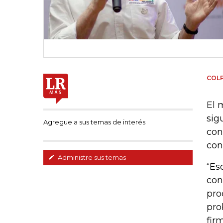
COL
El 
sig
Agregue a sus temas de interés
con
con
Administre sus temas
“Es
con
pro
pro
fir