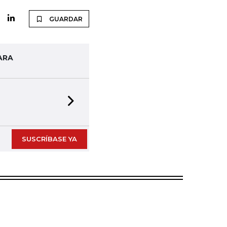
GUARDAR
ARA
Next slide
SUSCRÍBASE YA