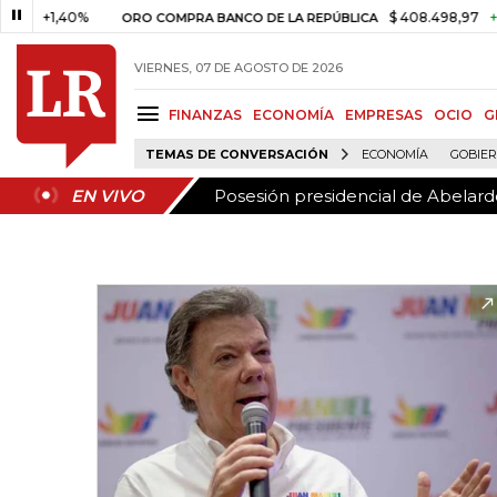
Posesión presidencial de Abelardo
EN VIVO
1,40%
$ 408.498,97
+$ 8.753
ORO COMPRA BANCO DE LA REPÚBLICA
VIERNES, 07 DE AGOSTO DE 2026
FINANZAS
ECONOMÍA
EMPRESAS
OCIO
G
TEMAS DE CONVERSACIÓN
ECONOMÍA
GOBIE
Posesión presidencial de Abelardo
EN VIVO