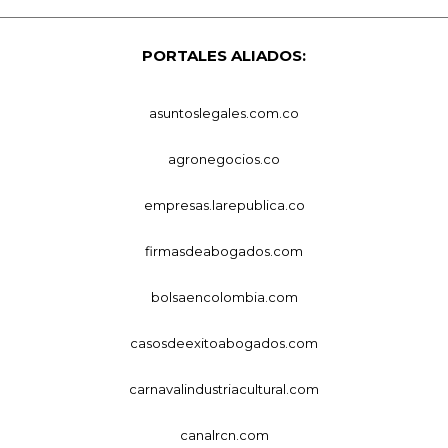
PORTALES ALIADOS:
asuntoslegales.com.co
agronegocios.co
empresas.larepublica.co
firmasdeabogados.com
bolsaencolombia.com
casosdeexitoabogados.com
carnavalindustriacultural.com
canalrcn.com