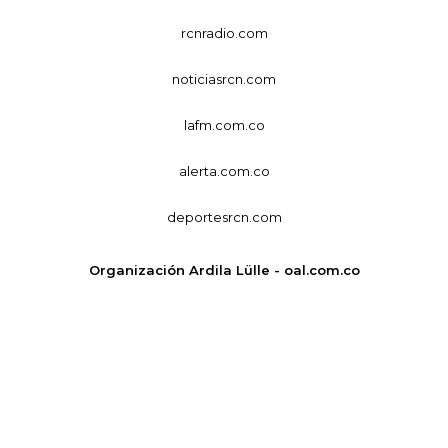
rcnradio.com
noticiasrcn.com
lafm.com.co
alerta.com.co
deportesrcn.com
Organización Ardila Lülle - oal.com.co