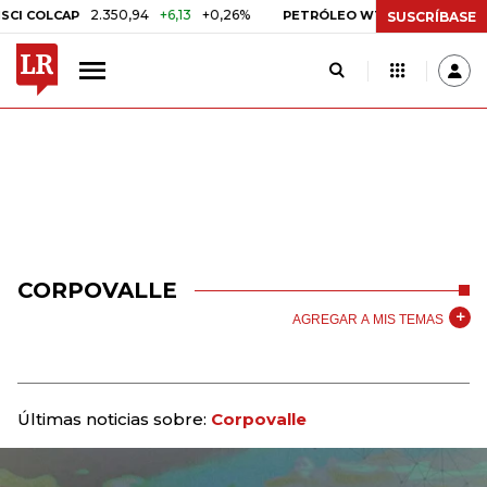
2.350,94
+6,13
+0,26%
US$ 78,01
US$ 2
 COLCAP
PETRÓLEO WTI
SUSCRÍBASE
CORPOVALLE
AGREGAR A MIS TEMAS
Últimas noticias sobre:
Corpovalle