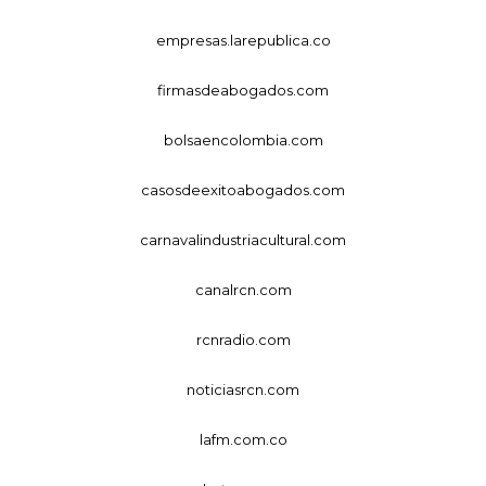
empresas.larepublica.co
firmasdeabogados.com
bolsaencolombia.com
casosdeexitoabogados.com
carnavalindustriacultural.com
canalrcn.com
rcnradio.com
noticiasrcn.com
lafm.com.co