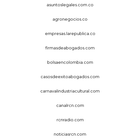
asuntoslegales.com.co
agronegocios.co
empresas.larepublica.co
firmasdeabogados.com
bolsaencolombia.com
casosdeexitoabogados.com
carnavalindustriacultural.com
canalrcn.com
rcnradio.com
noticiasrcn.com