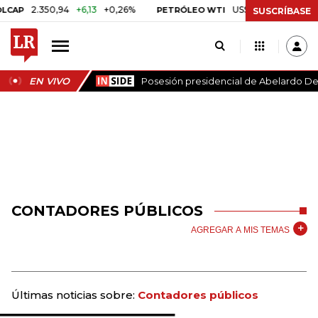
2.350,94
+6,13
+0,26%
US$ 78,01
US$ 2,92
+3
P
PETRÓLEO WTI
SUSCRÍBASE
EN VIVO
Posesión presidencial de Abelardo De 
CONTADORES PÚBLICOS
AGREGAR A MIS TEMAS
Últimas noticias sobre:
Contadores públicos