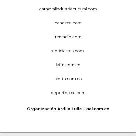
carnavalindustriacultural.com
canalrcn.com
rcnradio.com
noticiasrcn.com
lafm.com.co
alerta.com.co
deportesrcn.com
Organización Ardila Lülle - oal.com.co