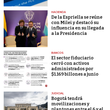
HACIENDA
De la Espriella se reúne
con Milei y destacó su
influencia en su llegada
a la Presidencia
BANCOS
El sector fiduciario
cerró con activos
administrados por
$1.169 billones a junio
JUDICIAL
Bogotá tendrá
movilizaciones y
plantones entre el 6 y el