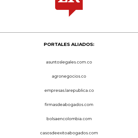
PORTALES ALIADOS:
asuntoslegales.com.co
agronegocios.co
empresas.larepublica.co
firmasdeabogados.com
bolsaencolombia.com
casosdeexitoabogados.com