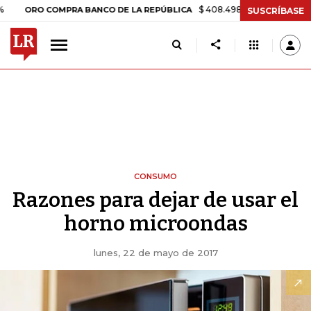
$ 408.498,97
+$ 8.753,81
+2,1
ORO COMPRA BANCO DE LA REPÚBLICA
SUSCRÍBASE
CONSUMO
Razones para dejar de usar el
horno microondas
lunes, 22 de mayo de 2017