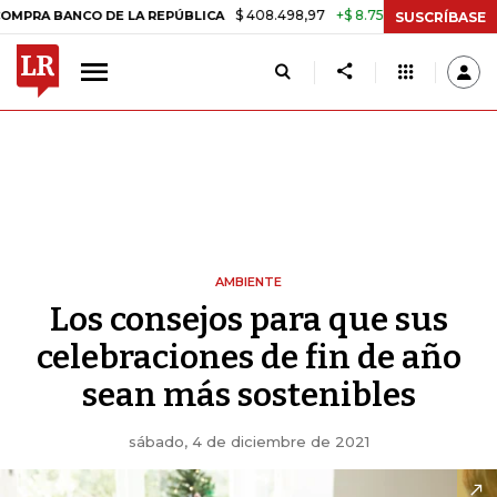
$ 408.498,97
+$ 8.753,81
+2,19%
 DE LA REPÚBLICA
TASA DE US
SUSCRÍBASE
AMBIENTE
Los consejos para que sus
celebraciones de fin de año
sean más sostenibles
sábado, 4 de diciembre de 2021