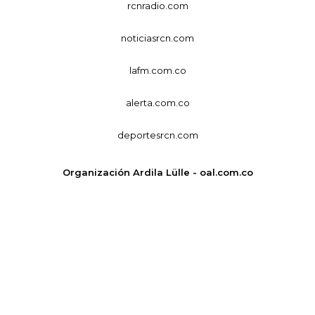
rcnradio.com
noticiasrcn.com
lafm.com.co
alerta.com.co
deportesrcn.com
Organización Ardila Lülle - oal.com.co