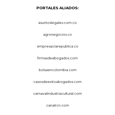
PORTALES ALIADOS:
asuntoslegales.com.co
agronegocios.co
empresas.larepublica.co
firmasdeabogados.com
bolsaencolombia.com
casosdeexitoabogados.com
carnavalindustriacultural.com
canalrcn.com