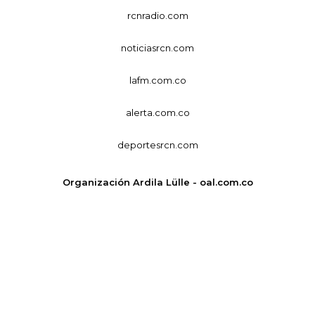
rcnradio.com
noticiasrcn.com
lafm.com.co
alerta.com.co
deportesrcn.com
Organización Ardila Lülle - oal.com.co