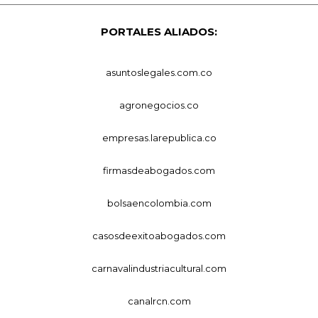
PORTALES ALIADOS:
asuntoslegales.com.co
agronegocios.co
empresas.larepublica.co
firmasdeabogados.com
bolsaencolombia.com
casosdeexitoabogados.com
carnavalindustriacultural.com
canalrcn.com