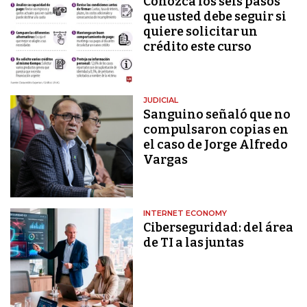
Conozca los seis pasos
que usted debe seguir si
quiere solicitar un
crédito este curso
JUDICIAL
Sanguino señaló que no
compulsaron copias en
el caso de Jorge Alfredo
Vargas
INTERNET ECONOMY
Ciberseguridad: del área
de TI a las juntas