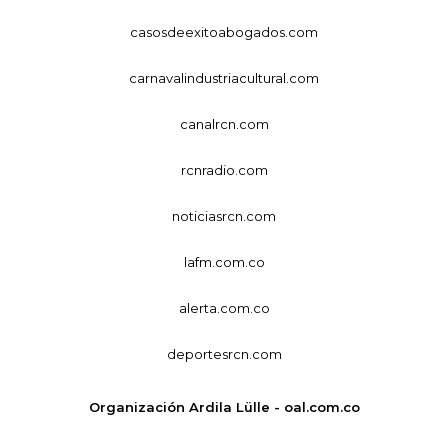
casosdeexitoabogados.com
carnavalindustriacultural.com
canalrcn.com
rcnradio.com
noticiasrcn.com
lafm.com.co
alerta.com.co
deportesrcn.com
Organización Ardila Lülle - oal.com.co