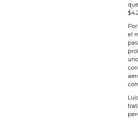
que
$4.
Por
el 
pas
pro
uno
con
aer
com
Lui
tra
per