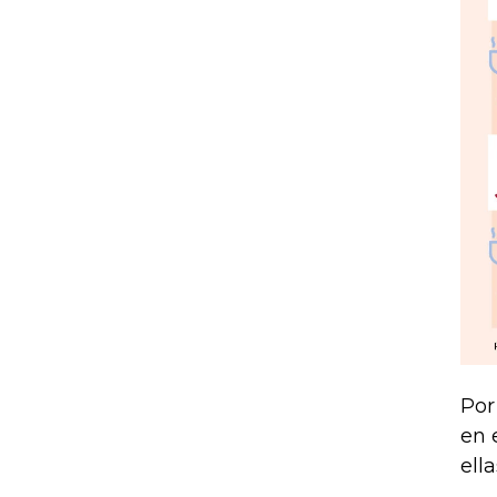
Por
en 
ell