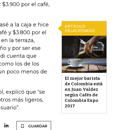
$3.900 por el café,
pasé a la caja e hice
ARTÍCULO
RELACIONADO
fé y $3.800 por el
en la terraza,
ño y por ser ese
 di cuenta que
 como los de los
 un poco menos de
El mejor barista
de Colombia está
en Juan Valdez
l, explicó que “se
según Cafés de
ros más ligeros,
Colombia Expo
2017
suario”.
GUARDAR