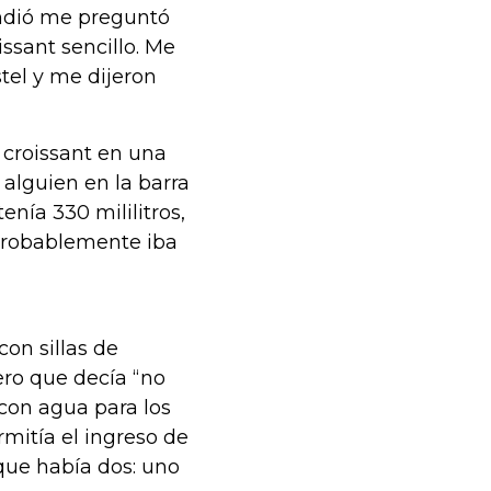
endió me preguntó
ssant sencillo. Me
tel y me dijeron
 croissant en una
 alguien en la barra
nía 330 mililitros,
 probablemente iba
on sillas de
ero que decía “no
o con agua para los
mitía el ingreso de
 que había dos: uno