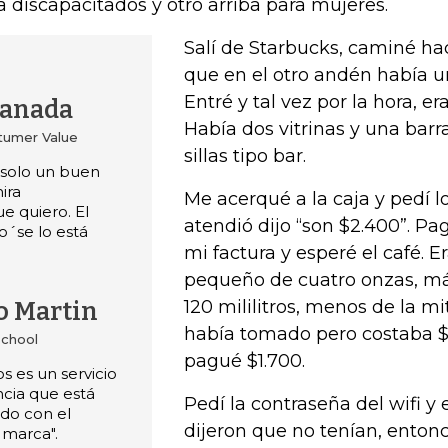
a discapacitados y otro arriba para mujeres.
Salí de Starbucks, caminé haci
que en el otro andén había un
Entré y tal vez por la hora, era
ranada
Había dos vitrinas y una bar
tumer Value
sillas tipo bar.
 solo un buen
ira
Me acerqué a la caja y pedí 
e quiero. El
atendió dijo “son $2.400”. Pag
o´se lo está
mi factura y esperé el café. E
pequeño de cuatro onzas, m
120 mililitros, menos de la m
o Martin
había tomado pero costaba $7
School
pagué $1.700.
s es un servicio
ncia que está
Pedí la contraseña del wifi y
do con el
dijeron que no tenían, enton
 marca".