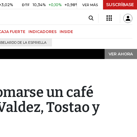
SUSCRÍBASE
VER AHORA
10,34%
+0,10%
+0,98%
$ 416,91
+$ 0,05
+0,01%
DTF
UVR
VER MÁS
CAJA FUERTE
INDICADORES
INSIDE
BELARDO DE LA ESPRIELLA
VER AHORA
tomarse un café
Valdez, Tostao y