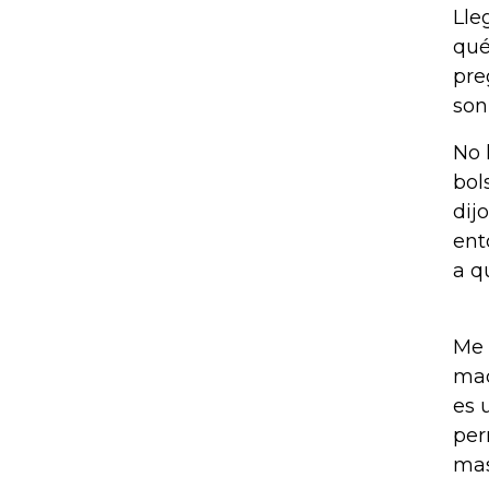
Lle
qué
pre
son
No 
bol
dij
ent
a q
Me 
mad
es 
per
mas