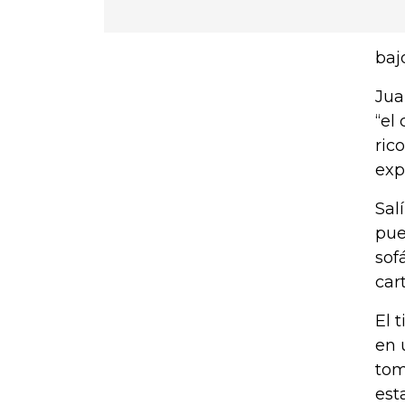
baj
Jua
“el
ric
exp
Sal
pue
sof
car
El 
en 
tom
est