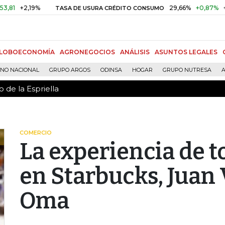
 de la Espriella
,19%
29,66%
+0,87%
+3,02%
TASA DE USURA CRÉDITO CONSUMO
LOBOECONOMÍA
AGRONEGOCIOS
ANÁLISIS
ASUNTOS LEGALES
RNO NACIONAL
GRUPO ARGOS
ODINSA
HOGAR
GRUPO NUTRESA
A
 de la Espriella
COMERCIO
La experiencia de 
en Starbucks, Juan 
Oma