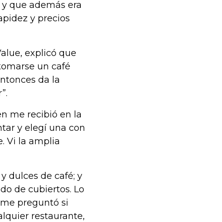
; y que además era
apidez y precios
alue, explicó que
tomarse un café
 entonces da la
”.
en me recibió en la
ar y elegí una con
. Vi la amplia
 y dulces de café; y
do de cubiertos. Lo
 me preguntó si
alquier restaurante,