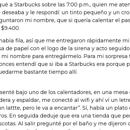
gué a Starbucks sobre las 7:00 p.m., quien me at
 deseaba y le respondí: un tinto pequeño y un croi
guntaron mi nombre, que si quería calentar el pas
 $9.400.
había fila, así que me entregaron rápidamente mi
sa de papel con el logo de la sirena y acto seguido
o mi nombre para entregármelo. Para mi sorpresa te
onces entendí que si iba a Starbucks era porque
uedarme bastante tiempo allí.
senté bajo uno de los calentadores, en una mesa c
era y espaldar, me conecté al wifi y ahí ví un letr
un lattte, pero le va a encantar”. Sí, había un plat
ros. En seguida deduje que era una tienda que per
cotas. Al salir pregunté por el baño y me dijeron