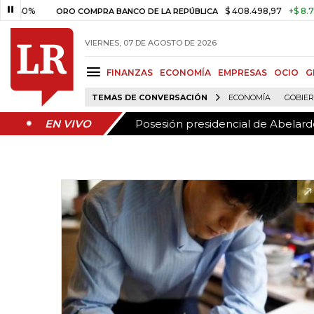
Posesión presidencial de Abelardo
EN VIVO
$ 408.498,97
+$ 8.753,81
+2
ORO COMPRA BANCO DE LA REPÚBLICA
VIERNES, 07 DE AGOSTO DE 2026
FINANZAS
ECONOMÍA
EMPRESAS
OCIO
G
TEMAS DE CONVERSACIÓN
ECONOMÍA
GOBIE
Posesión presidencial de Abelardo
EN VIVO