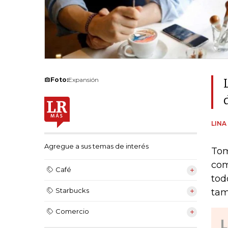
Foto:
Expansión
LINA
Agregue a sus temas de interés
Tom
com
Café
tod
Starbucks
tam
Comercio