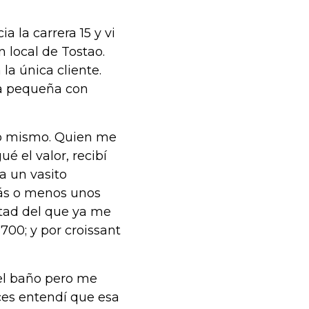
a la carrera 15 y vi
 local de Tostao.
 la única cliente.
ra pequeña con
lo mismo. Quien me
ué el valor, recibí
ra un vasito
ás o menos unos
itad del que ya me
00; y por croissant
 el baño pero me
ces entendí que esa