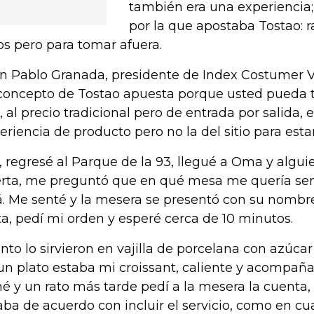
también era una experiencia
por la que apostaba Tostao: r
os pero para tomar afuera.
n Pablo Granada, presidente de Index Costumer V
 concepto de Tostao apuesta porque usted pueda 
o, al precio tradicional pero de entrada por salida,
eriencia de producto pero no la del sitio para estar
í, regresé al Parque de la 93, llegué a Oma y algui
rta, me preguntó que en qué mesa me quería sent
á. Me senté y la mesera se presentó con su nombre
ta, pedí mi orden y esperé cerca de 10 minutos.
tinto lo sirvieron en vajilla de porcelana con azúcar
un plato estaba mi croissant, caliente y acompaña
é y un rato más tarde pedí a la mesera la cuenta,
aba de acuerdo con incluir el servicio, como en cu