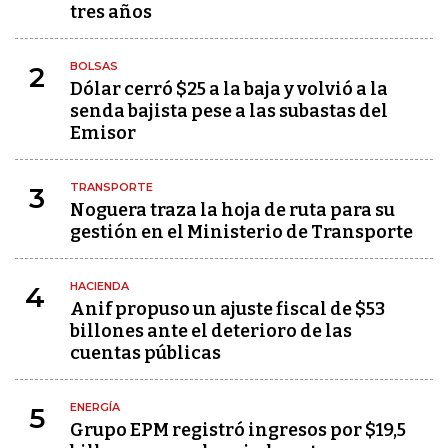
tres años
BOLSAS
2
Dólar cerró $25 a la baja y volvió a la
senda bajista pese a las subastas del
Emisor
TRANSPORTE
3
Noguera traza la hoja de ruta para su
gestión en el Ministerio de Transporte
HACIENDA
4
Anif propuso un ajuste fiscal de $53
billones ante el deterioro de las
cuentas públicas
ENERGÍA
5
Grupo EPM registró ingresos por $19,5