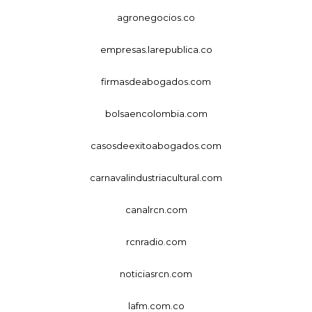
agronegocios.co
empresas.larepublica.co
firmasdeabogados.com
bolsaencolombia.com
casosdeexitoabogados.com
carnavalindustriacultural.com
canalrcn.com
rcnradio.com
noticiasrcn.com
lafm.com.co