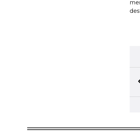
men
des