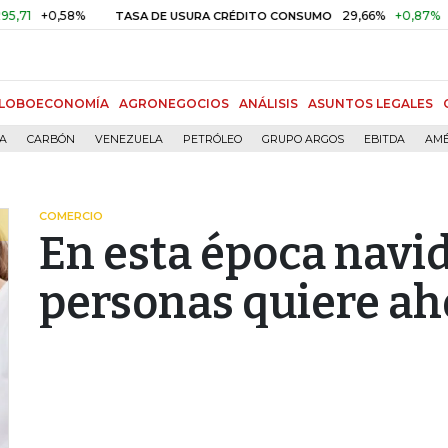
+0,58%
29,66%
+0,87%
+3,02
TASA DE USURA CRÉDITO CONSUMO
LOBOECONOMÍA
AGRONEGOCIOS
ANÁLISIS
ASUNTOS LEGALES
ÍA
CARBÓN
VENEZUELA
PETRÓLEO
GRUPO ARGOS
EBITDA
AMÉ
COMERCIO
En esta época navi
personas quiere ah