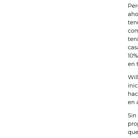
Per
aho
ten
com
ten
cas
10%
en 
Wil
ini
hac
en 
Sin
pro
que