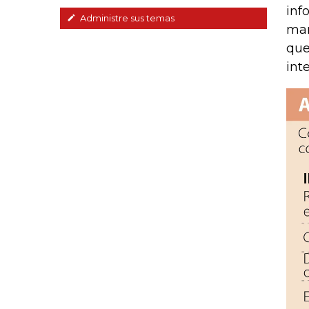
inf
Administre sus temas
man
que
int