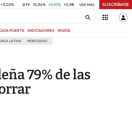
SUSCRÍBASE
%
10,34%
+0,10%
+0,98%
$ 416,86
+$ 0,05
+0,01%
DTF
UVR
VER MÁS
CAJA FUERTE
INDICADORES
INSIDE
RICA LATINA
MOROSIDAD
deña 79% de las
orrar