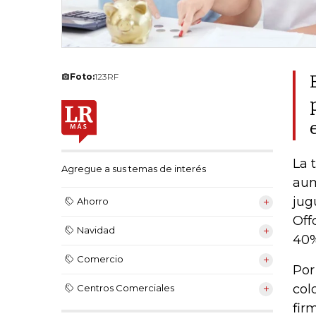
Foto:
123RF
La 
Agregue a sus temas de interés
aum
jug
Ahorro
Off
Navidad
40%
Comercio
Por
col
Centros Comerciales
fir