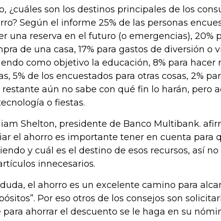
o, ¿cuáles son los destinos principales de los con
rro? Según el informe 25% de las personas encue
er una reserva en el futuro (o emergencias), 20% p
pra de una casa, 17% para gastos de diversión o vi
iendo como objetivo la educación, 8% para hacer 
as, 5% de los encuestados para otras cosas, 2% para
 restante aún no sabe con qué fin lo harán, pero a
tecnología o fiestas.
liam Shelton, presidente de Banco Multibank. afi
ciar el ahorro es importante tener en cuenta para q
iendo y cuál es el destino de esos recursos, así no
artículos innecesarios.
 duda, el ahorro es un excelente camino para alca
pósitos”. Por eso otros de los consejos son solicita
 para ahorrar el descuento se le haga en su nómi