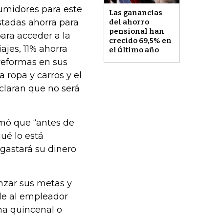
sumidores para este
Las ganancias
stadas ahorra para
del ahorro
pensional han
ara acceder a la
crecido 69,5% en
ajes, 11% ahorra
el último año
reformas en sus
 ropa y carros y el
claran que no será
rmó que “antes de
ué lo está
 gastará su dinero
nzar sus metas y
rle al empleador
na quincenal o