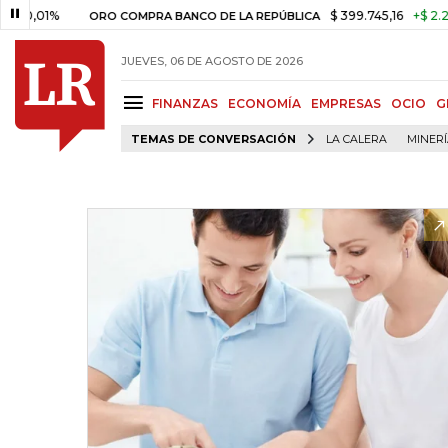
01%
$ 399.745,16
+$ 2.295,71
ORO COMPRA BANCO DE LA REPÚBLICA
JUEVES, 06 DE AGOSTO DE 2026
FINANZAS
ECONOMÍA
EMPRESAS
OCIO
G
TEMAS DE CONVERSACIÓN
LA CALERA
MINER