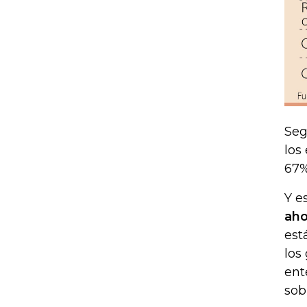
Seg
los
67%
Y e
aho
est
los
ent
sob