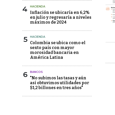
4
HACIENDA
Inflación se ubicaría en 6,2%
en julio y regresaría a niveles
máximos de 2024
5
HACIENDA
Colombia se ubica como el
sexto país con mayor
morosidad bancaria en
América Latina
6
BANCOS
"No subimos las tasas y aún
así obtuvimos utilidades por
$1,2 billones en tres años"