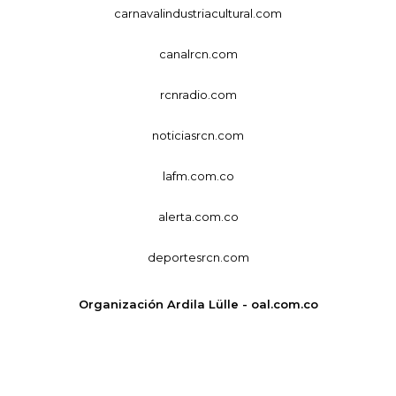
carnavalindustriacultural.com
canalrcn.com
rcnradio.com
noticiasrcn.com
lafm.com.co
alerta.com.co
deportesrcn.com
Organización Ardila Lülle - oal.com.co