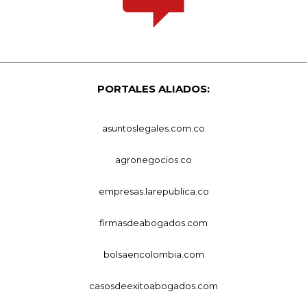
PORTALES ALIADOS:
asuntoslegales.com.co
agronegocios.co
empresas.larepublica.co
firmasdeabogados.com
bolsaencolombia.com
casosdeexitoabogados.com