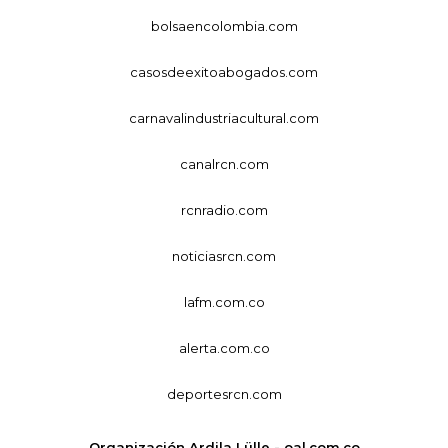
bolsaencolombia.com
casosdeexitoabogados.com
carnavalindustriacultural.com
canalrcn.com
rcnradio.com
noticiasrcn.com
lafm.com.co
alerta.com.co
deportesrcn.com
Organización Ardila Lülle - oal.com.co