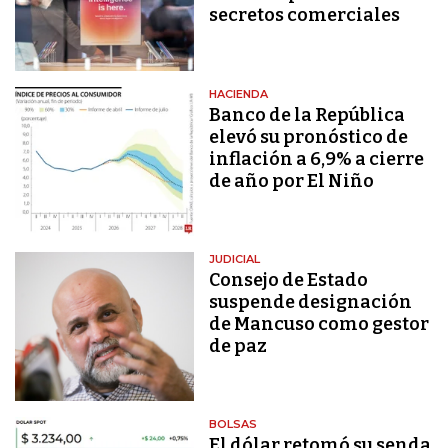
secretos comerciales
HACIENDA
Banco de la República
elevó su pronóstico de
inflación a 6,9% a cierre
de año por El Niño
JUDICIAL
Consejo de Estado
suspende designación
de Mancuso como gestor
de paz
BOLSAS
El dólar retomó su senda