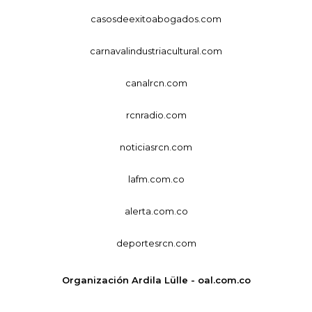
casosdeexitoabogados.com
carnavalindustriacultural.com
canalrcn.com
rcnradio.com
noticiasrcn.com
lafm.com.co
alerta.com.co
deportesrcn.com
Organización Ardila Lülle - oal.com.co