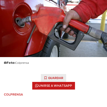
Foto:
Colprensa
GUARDAR
UNIRSE A WHATSAPP
COLPRENSA