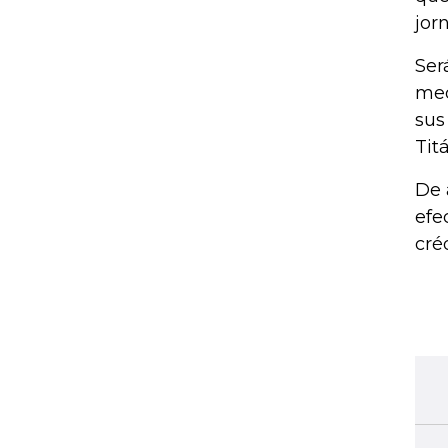
jor
Ser
med
sus
Tit
De 
efe
créd