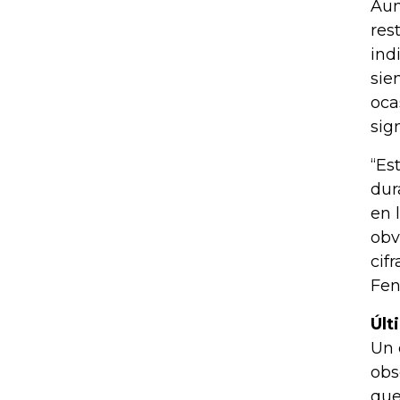
Aun
res
ind
sie
oca
sig
“Es
dur
en 
obv
cif
Fen
Últ
Un 
obs
que