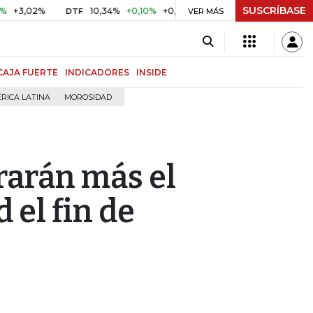
SUSCRÍBASE
02%
10,34%
+0,10%
+0,98%
$ 416,86
+$ 0,05
+0,01
DTF
UVR
VER MÁS
CAJA FUERTE
INDICADORES
INSIDE
RICA LATINA
MOROSIDAD
rarán más el
 el fin de