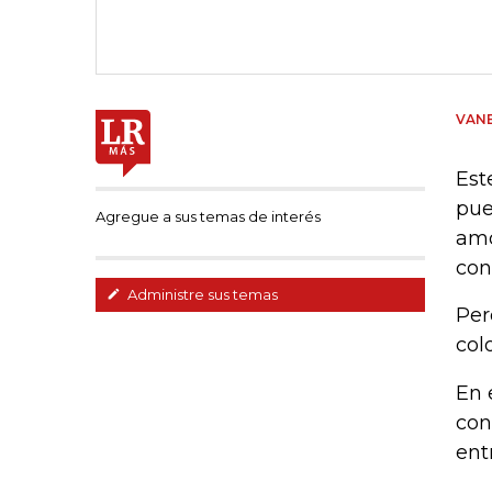
VANE
Est
pue
Agregue a sus temas de interés
amo
con
Administre sus temas
Per
col
En 
con
ent