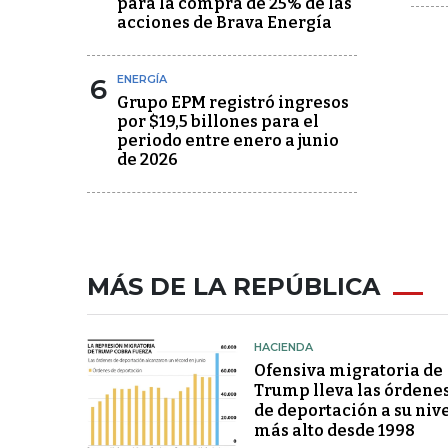
para la compra de 25% de las
acciones de Brava Energía
6
ENERGÍA
Grupo EPM registró ingresos
por $19,5 billones para el
periodo entre enero a junio
de 2026
MÁS DE LA REPÚBLICA
HACIENDA
Ofensiva migratoria de
Trump lleva las órdene
de deportación a su niv
más alto desde 1998