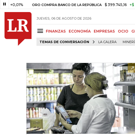
0,01%
$ 399.745,16
+$ 2.295,7
ORO COMPRA BANCO DE LA REPÚBLICA
JUEVES, 06 DE AGOSTO DE 2026
FINANZAS
ECONOMÍA
EMPRESAS
OCIO
G
TEMAS DE CONVERSACIÓN
LA CALERA
MINER