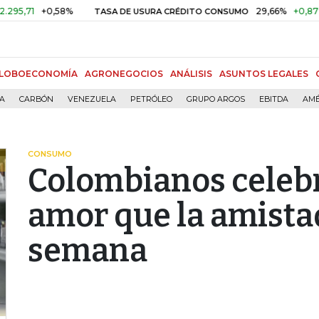
1
+0,58%
29,66%
+0,87%
+3,
TASA DE USURA CRÉDITO CONSUMO
LOBOECONOMÍA
AGRONEGOCIOS
ANÁLISIS
ASUNTOS LEGALES
ÍA
CARBÓN
VENEZUELA
PETRÓLEO
GRUPO ARGOS
EBITDA
AMÉ
CONSUMO
Colombianos celeb
amor que la amistad
semana