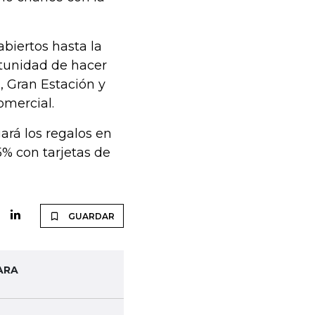
biertos hasta la
tunidad de hacer
, Gran Estación y
omercial.
rá los regalos en
5% con tarjetas de
GUARDAR
ARA