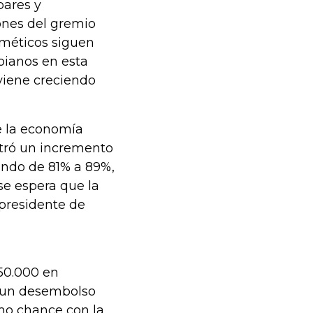
bares y
ones del gremio
osméticos siguen
bianos en esta
viene creciendo
e la economía
stró un incremento
sando de 81% a 89%,
se espera que la
 presidente de
50.000 en
, un desembolso
imo chance con la