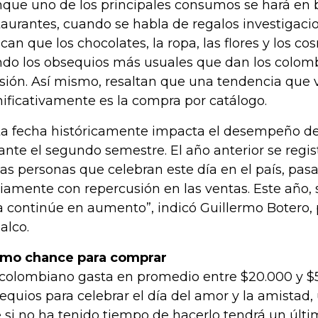
que uno de los principales consumos se hará en 
taurantes, cuando se habla de regalos investigaci
ican que los chocolates, la ropa, las flores y los c
ndo los obsequios más usuales que dan los colom
sión. Así mismo, resaltan que una tendencia que 
nificativamente es la compra por catálogo.
ta fecha históricamente impacta el desempeño d
ante el segundo semestre. El año anterior se regi
las personas que celebran este día en el país, pa
iamente con repercusión en las ventas. Este año, 
ra continúe en aumento”, indicó Guillermo Botero,
alco.
imo chance para comprar
colombiano gasta en promedio entre $20.000 y $
equios para celebrar el día del amor y la amistad
 si no ha tenido tiempo de hacerlo tendrá un últ