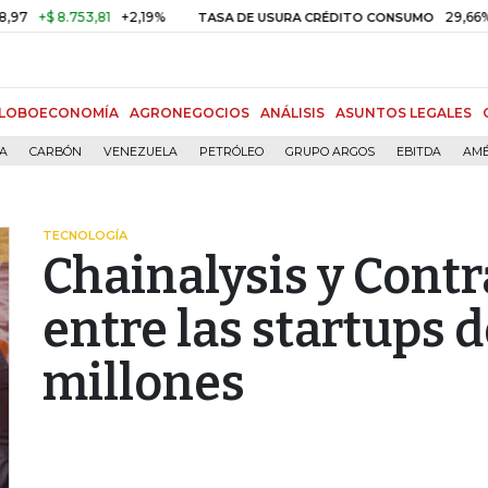
$ 8.753,81
+2,19%
29,66%
+0,8
TASA DE USURA CRÉDITO CONSUMO
LOBOECONOMÍA
AGRONEGOCIOS
ANÁLISIS
ASUNTOS LEGALES
ÍA
CARBÓN
VENEZUELA
PETRÓLEO
GRUPO ARGOS
EBITDA
AMÉ
TECNOLOGÍA
Chainalysis y Contr
entre las startups 
millones