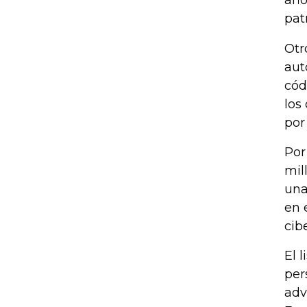
año
pat
Otr
aut
cód
los
por
Por
mil
una
en 
cib
El 
per
adv