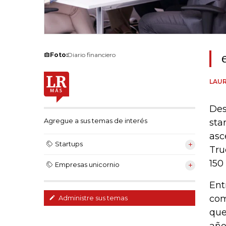
Foto:
Diario financiero
LAUR
Des
Agregue a sus temas de interés
sta
asc
Startups
Tru
150
Empresas unicornio
Ent
com
Administre sus temas
que