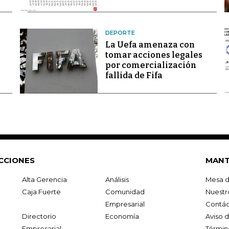
DEPORTE
La Uefa amenaza con
tomar acciones legales
por comercialización
fallida de Fifa
CCIONES
MANT
Alta Gerencia
Análisis
Mesa d
Caja Fuerte
Comunidad
Nuestr
Empresarial
Contác
Directorio
Economía
Aviso 
Empresarial
Términ