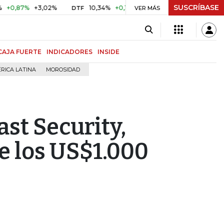
SUSCRÍBASE
7%
+3,02%
10,34%
+0,10%
+0,98%
$ 416,86
+$ 0,05
DTF
VER MÁS
UVR
CAJA FUERTE
INDICADORES
INSIDE
RICA LATINA
MOROSIDAD
ast Security,
de los US$1.000