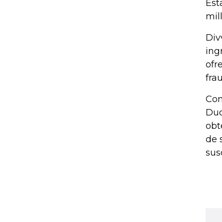
Est
mil
Div
ing
ofr
fra
Con
Duo
obt
de 
sus