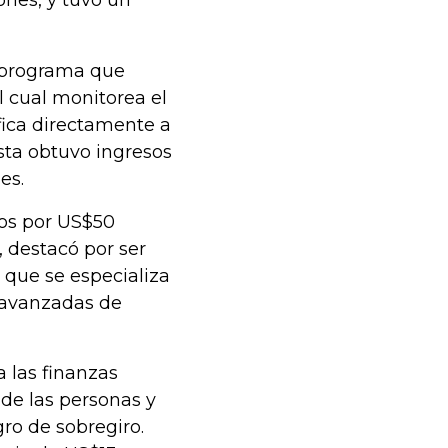
ones, y tuvo un
n programa que
l cual monitorea el
fica directamente a
Esta obtuvo ingresos
es.
sos por US$50
 destacó por ser
 que se especializa
 avanzadas de
a las finanzas
 de las personas y
ro de sobregiro.