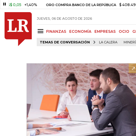
0,05
+1,40%
$ 408.498,97
+
ORO COMPRA BANCO DE LA REPÚBLICA
JUEVES, 06 DE AGOSTO DE 2026
FINANZAS
ECONOMÍA
EMPRESAS
OCIO
G
TEMAS DE CONVERSACIÓN
LA CALERA
MINER