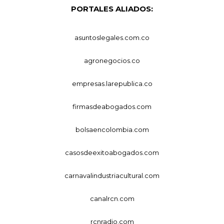
PORTALES ALIADOS:
asuntoslegales.com.co
agronegocios.co
empresas.larepublica.co
firmasdeabogados.com
bolsaencolombia.com
casosdeexitoabogados.com
carnavalindustriacultural.com
canalrcn.com
rcnradio.com